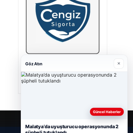
×
Göz Atın
Cengiz Sigorta
23/06/2026
Güncel Haberler
Malatya’da uyuşturucu operasyonunda 2
şüpheli tutuklandı