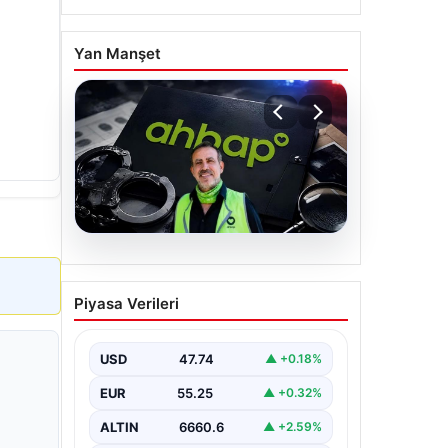
Yan Manşet
07.08.2026
Ahbap Derneği
Piyasa Verileri
yönetimine kayyum
atandı. Fesih süreci
başladı
USD
47.74
▲ +0.18%
EUR
55.25
▲ +0.32%
ALTIN
6660.6
▲ +2.59%