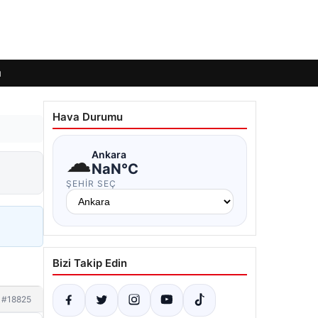
ı
Hava Durumu
☁
Ankara
NaN°C
ŞEHIR SEÇ
Bizi Takip Edin
#18825