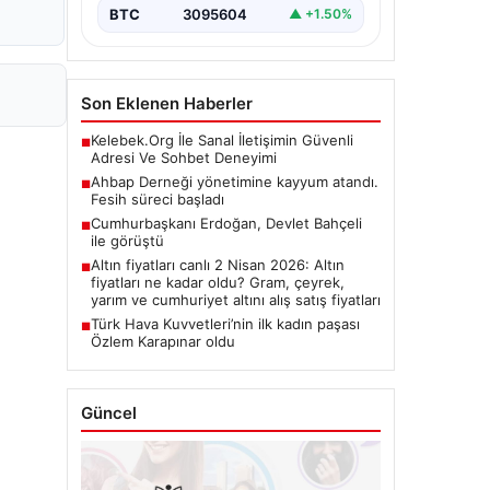
BTC
3095604
▲ +1.50%
Son Eklenen Haberler
Kelebek.Org İle Sanal İletişimin Güvenli
■
Adresi Ve Sohbet Deneyimi
Ahbap Derneği yönetimine kayyum atandı.
■
Fesih süreci başladı
Cumhurbaşkanı Erdoğan, Devlet Bahçeli
■
ile görüştü
Altın fiyatları canlı 2 Nisan 2026: Altın
■
fiyatları ne kadar oldu? Gram, çeyrek,
yarım ve cumhuriyet altını alış satış fiyatları
Türk Hava Kuvvetleri’nin ilk kadın paşası
■
Özlem Karapınar oldu
Güncel