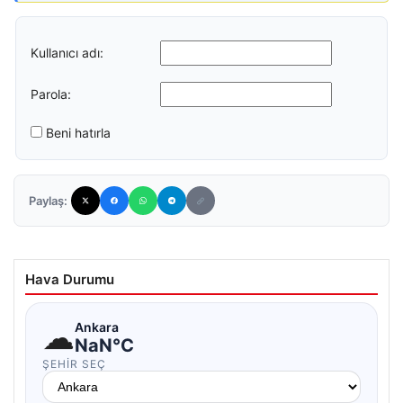
Kullanıcı adı:
Parola:
Beni hatırla
Paylaş:
Hava Durumu
☁
Ankara
NaN°C
ŞEHIR SEÇ