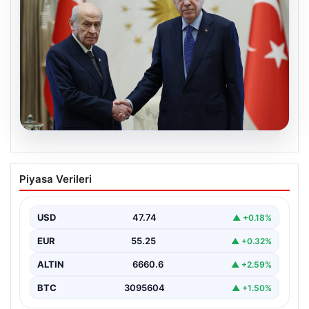
06.08.2026
Cumhurbaşkanı Erdoğan, Devlet
Piyasa Verileri
Bahçeli ile görüştü
USD
47.74
▲ +0.18%
EUR
55.25
▲ +0.32%
ALTIN
6660.6
▲ +2.59%
BTC
3095604
▲ +1.50%