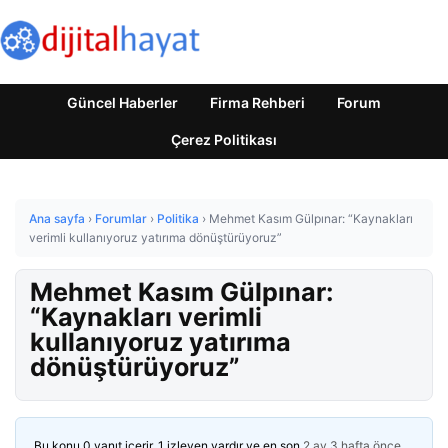
Güncel Haberler
Firma Rehberi
Forum
Çerez Politikası
Ana sayfa
›
Forumlar
›
Politika
›
Mehmet Kasım Gülpınar: “Kaynakları
verimli kullanıyoruz yatırıma dönüştürüyoruz”
Mehmet Kasım Gülpınar:
“Kaynakları verimli
kullanıyoruz yatırıma
dönüştürüyoruz”
Bu konu 0 yanıt içerir, 1 izleyen vardır ve en son
2 ay 3 hafta önce