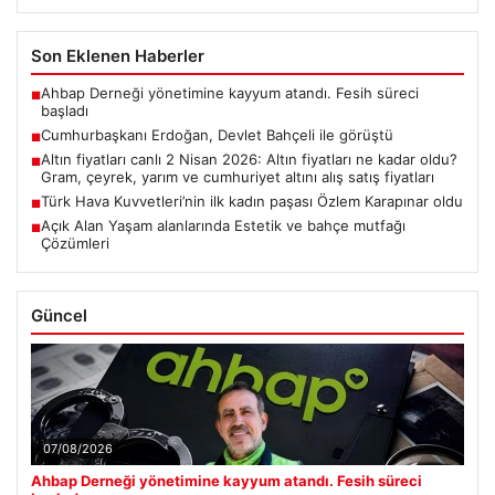
Son Eklenen Haberler
Ahbap Derneği yönetimine kayyum atandı. Fesih süreci
■
başladı
Cumhurbaşkanı Erdoğan, Devlet Bahçeli ile görüştü
■
Altın fiyatları canlı 2 Nisan 2026: Altın fiyatları ne kadar oldu?
■
Gram, çeyrek, yarım ve cumhuriyet altını alış satış fiyatları
Türk Hava Kuvvetleri’nin ilk kadın paşası Özlem Karapınar oldu
■
Açık Alan Yaşam alanlarında Estetik ve bahçe mutfağı
■
Çözümleri
Güncel
07/08/2026
Ahbap Derneği yönetimine kayyum atandı. Fesih süreci