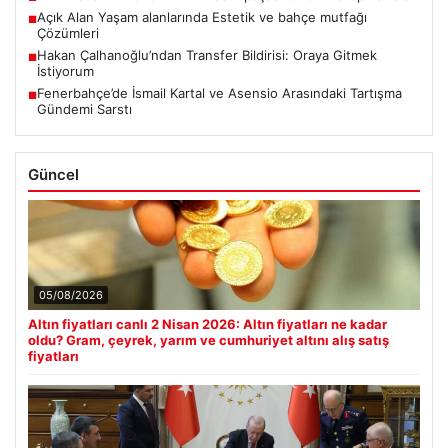
Açık Alan Yaşam alanlarında Estetik ve bahçe mutfağı
■
Çözümleri
Hakan Çalhanoğlu’ndan Transfer Bildirisi: Oraya Gitmek
■
İstiyorum
Fenerbahçe’de İsmail Kartal ve Asensio Arasındaki Tartışma
■
Gündemi Sarstı
Güncel
05/08/2026
Altın fiyatları canlı 2 Nisan 2026: Altın fiyatları ne kadar
oldu? Gram, çeyrek, yarım ve cumhuriyet altını alış satış
fiyatları