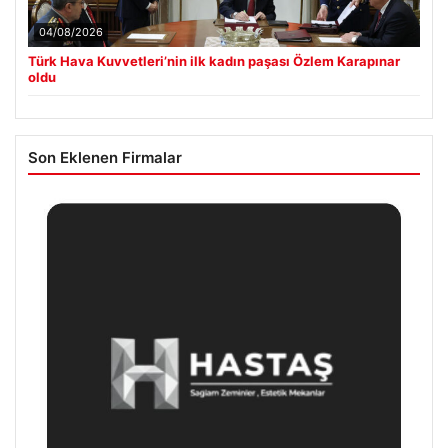
04/08/2026
Türk Hava Kuvvetleri’nin ilk kadın paşası Özlem Karapınar
oldu
Son Eklenen Firmalar