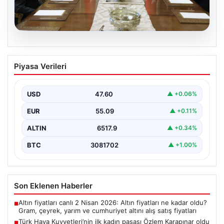
04.08.2026
Türk Hava Kuvvetleri’nin ilk kadın
Piyasa Verileri
paşası Özlem Karapınar oldu
{ "title": "Türk Hava Kuvvetleri'nde Tarihi Bir Adım:
Özlem Karapınar İlk Kadın Paşa Oldu",…
USD
47.60
▲ +0.06%
EUR
55.09
▲ +0.11%
ALTIN
6517.9
▲ +0.34%
BTC
3081702
▲ +1.00%
Son Eklenen Haberler
Altın fiyatları canlı 2 Nisan 2026: Altın fiyatları ne kadar oldu?
■
Gram, çeyrek, yarım ve cumhuriyet altını alış satış fiyatları
Türk Hava Kuvvetleri’nin ilk kadın paşası Özlem Karapınar oldu
■