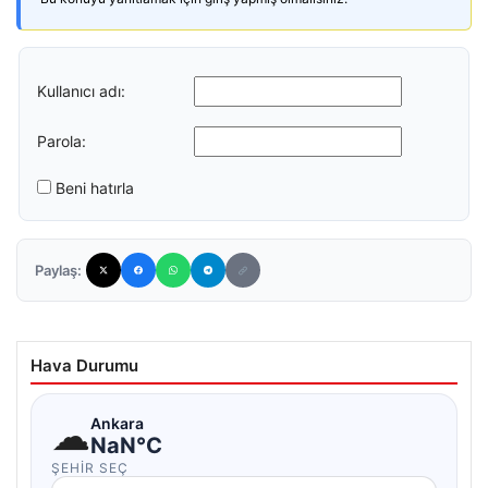
Kullanıcı adı:
Parola:
Beni hatırla
Paylaş:
Hava Durumu
☁
Ankara
NaN°C
ŞEHIR SEÇ