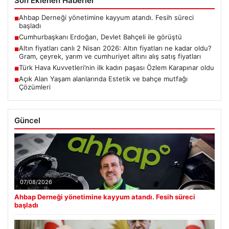
Son Eklenen Haberler
Ahbap Derneği yönetimine kayyum atandı. Fesih süreci
■
başladı
Cumhurbaşkanı Erdoğan, Devlet Bahçeli ile görüştü
■
Altın fiyatları canlı 2 Nisan 2026: Altın fiyatları ne kadar oldu?
■
Gram, çeyrek, yarım ve cumhuriyet altını alış satış fiyatları
Türk Hava Kuvvetleri’nin ilk kadın paşası Özlem Karapınar oldu
■
Açık Alan Yaşam alanlarında Estetik ve bahçe mutfağı
■
Çözümleri
Güncel
07/08/2026
Ahbap Derneği yönetimine kayyum atandı. Fesih süreci
başladı