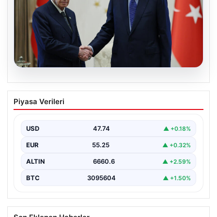
06.08.2026
Cumhurbaşkanı Erdoğan, Devlet
Piyasa Verileri
Bahçeli ile görüştü
USD
47.74
▲ +0.18%
EUR
55.25
▲ +0.32%
ALTIN
6660.6
▲ +2.59%
BTC
3095604
▲ +1.50%