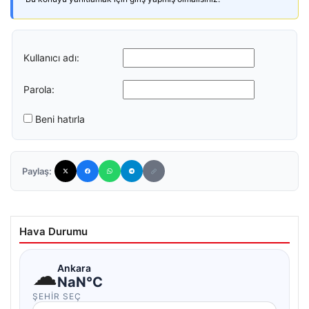
Kullanıcı adı:
Parola:
Beni hatırla
Paylaş:
Hava Durumu
☁
Ankara
NaN°C
ŞEHIR SEÇ