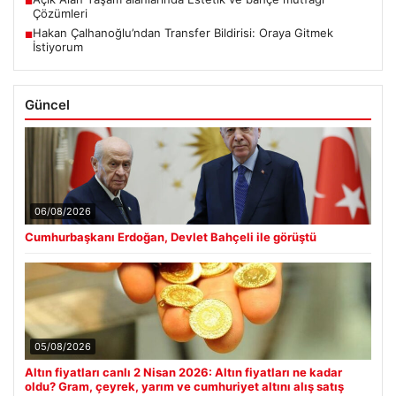
■
Çözümleri
Hakan Çalhanoğlu’ndan Transfer Bildirisi: Oraya Gitmek
■
İstiyorum
Güncel
06/08/2026
Cumhurbaşkanı Erdoğan, Devlet Bahçeli ile görüştü
05/08/2026
Altın fiyatları canlı 2 Nisan 2026: Altın fiyatları ne kadar
oldu? Gram, çeyrek, yarım ve cumhuriyet altını alış satış