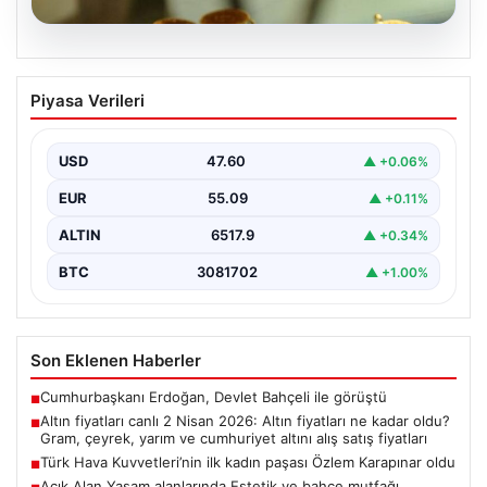
05.08.2026
Altın fiyatları canlı 2 Nisan 2026: Altın
Piyasa Verileri
fiyatları ne kadar oldu? Gram, çeyrek,
yarım ve cumhuriyet altını alış satış
fiyatları
USD
47.60
▲ +0.06%
EUR
55.09
▲ +0.11%
ALTIN
6517.9
▲ +0.34%
BTC
3081702
▲ +1.00%
Son Eklenen Haberler
Cumhurbaşkanı Erdoğan, Devlet Bahçeli ile görüştü
■
Altın fiyatları canlı 2 Nisan 2026: Altın fiyatları ne kadar oldu?
■
Gram, çeyrek, yarım ve cumhuriyet altını alış satış fiyatları
Türk Hava Kuvvetleri’nin ilk kadın paşası Özlem Karapınar oldu
■
Açık Alan Yaşam alanlarında Estetik ve bahçe mutfağı