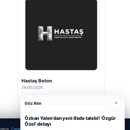
Hastaş Beton
26/05/2026
×
Göz Atın
Özkan Yalım’dan yeni ifade talebi! ‘Özgür
Özel’ detayı
ıyoruz.
Çerez Politikamız
Reddet
Kabul Et