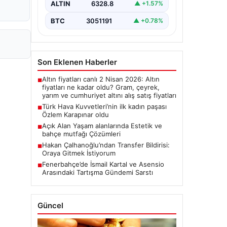
ALTIN
6328.8
▲ +1.57%
BTC
3051191
▲ +0.78%
Son Eklenen Haberler
Altın fiyatları canlı 2 Nisan 2026: Altın
■
fiyatları ne kadar oldu? Gram, çeyrek,
yarım ve cumhuriyet altını alış satış fiyatları
Türk Hava Kuvvetleri’nin ilk kadın paşası
■
Özlem Karapınar oldu
Açık Alan Yaşam alanlarında Estetik ve
■
bahçe mutfağı Çözümleri
Hakan Çalhanoğlu’ndan Transfer Bildirisi:
■
Oraya Gitmek İstiyorum
Fenerbahçe’de İsmail Kartal ve Asensio
■
Arasındaki Tartışma Gündemi Sarstı
Güncel