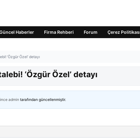
Güncel Haberler
Firma Rehberi
Forum
Çerez Politikas
ebi! ‘Özgür Özel’ detayı
alebi! ‘Özgür Özel’ detayı
 önce
admin
tarafından güncellenmiştir.