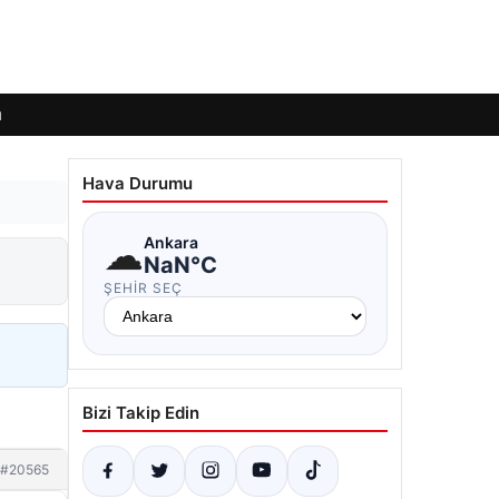
ı
Hava Durumu
☁
Ankara
NaN°C
ŞEHIR SEÇ
Bizi Takip Edin
#20565