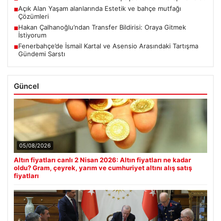
Açık Alan Yaşam alanlarında Estetik ve bahçe mutfağı
■
Çözümleri
Hakan Çalhanoğlu’ndan Transfer Bildirisi: Oraya Gitmek
■
İstiyorum
Fenerbahçe’de İsmail Kartal ve Asensio Arasındaki Tartışma
■
Gündemi Sarstı
Güncel
05/08/2026
Altın fiyatları canlı 2 Nisan 2026: Altın fiyatları ne kadar
oldu? Gram, çeyrek, yarım ve cumhuriyet altını alış satış
fiyatları