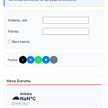
Kullanıcı adı:
Parola:
Beni hatırla
Paylaş:
Hava Durumu
☁
Ankara
NaN°C
ŞEHIR SEÇ