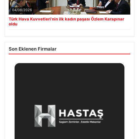
04/08/2026
Türk Hava Kuvvetleri’nin ilk kadın paşası Özlem Karapınar
oldu
Son Eklenen Firmalar