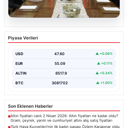
04.08.2026
Türk Hava Kuvvetleri’nin ilk kadın
Piyasa Verileri
paşası Özlem Karapınar oldu
{ "title": "Türk Hava Kuvvetleri'nde Tarihi Bir Adım:
Özlem Karapınar İlk Kadın Paşa Oldu",…
USD
47.60
▲ +0.06%
EUR
55.09
▲ +0.11%
ALTIN
6517.9
▲ +0.34%
BTC
3081702
▲ +1.00%
Son Eklenen Haberler
Altın fiyatları canlı 2 Nisan 2026: Altın fiyatları ne kadar oldu?
■
Gram, çeyrek, yarım ve cumhuriyet altını alış satış fiyatları
Türk Hava Kuvvetleri’nin ilk kadın paşası Özlem Karapınar oldu
■