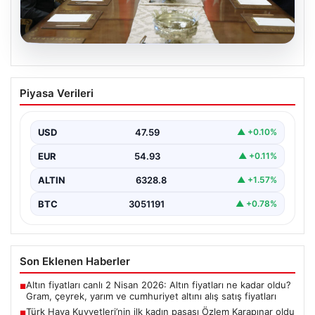
04.08.2026
Türk Hava Kuvvetleri’nin ilk kadın
Piyasa Verileri
paşası Özlem Karapınar oldu
{ "title": "Türk Hava Kuvvetleri'nde Tarihi Bir Adım:
Özlem Karapınar İlk Kadın Paşa Oldu",…
USD
47.59
▲ +0.10%
EUR
54.93
▲ +0.11%
ALTIN
6328.8
▲ +1.57%
BTC
3051191
▲ +0.78%
Son Eklenen Haberler
Altın fiyatları canlı 2 Nisan 2026: Altın fiyatları ne kadar oldu?
■
Gram, çeyrek, yarım ve cumhuriyet altını alış satış fiyatları
Türk Hava Kuvvetleri’nin ilk kadın paşası Özlem Karapınar oldu
■