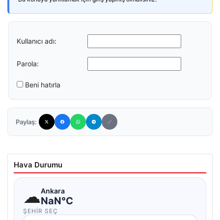
Kullanıcı adı:
Parola:
Beni hatırla
Paylaş:
Hava Durumu
☁
Ankara
NaN°C
ŞEHIR SEÇ