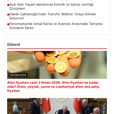
Açık Alan Yaşam alanlarında Estetik ve bahçe mutfağı
■
Çözümleri
Hakan Çalhanoğlu’ndan Transfer Bildirisi: Oraya Gitmek
■
İstiyorum
Fenerbahçe’de İsmail Kartal ve Asensio Arasındaki Tartışma
■
Gündemi Sarstı
Güncel
05/08/2026
Altın fiyatları canlı 2 Nisan 2026: Altın fiyatları ne kadar
oldu? Gram, çeyrek, yarım ve cumhuriyet altını alış satış
fiyatları