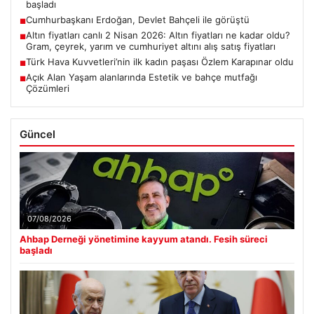
başladı
Cumhurbaşkanı Erdoğan, Devlet Bahçeli ile görüştü
■
Altın fiyatları canlı 2 Nisan 2026: Altın fiyatları ne kadar oldu?
■
Gram, çeyrek, yarım ve cumhuriyet altını alış satış fiyatları
Türk Hava Kuvvetleri’nin ilk kadın paşası Özlem Karapınar oldu
■
Açık Alan Yaşam alanlarında Estetik ve bahçe mutfağı
■
Çözümleri
Güncel
07/08/2026
Ahbap Derneği yönetimine kayyum atandı. Fesih süreci
başladı