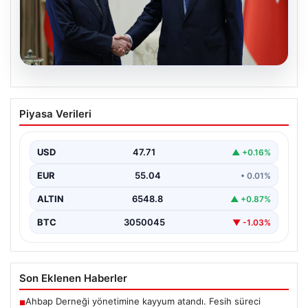
06.08.2026
Cumhurbaşkanı Erdoğan, Devlet
Piyasa Verileri
Bahçeli ile görüştü
USD
47.71
▲ +0.16%
EUR
55.04
• 0.01%
ALTIN
6548.8
▲ +0.87%
BTC
3050045
▼ -1.03%
Son Eklenen Haberler
Ahbap Derneği yönetimine kayyum atandı. Fesih süreci
■