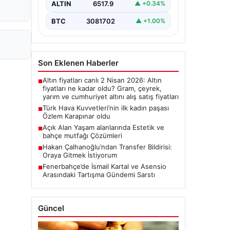
ALTIN
6517.9
▲ +0.34%
BTC
3081702
▲ +1.00%
Son Eklenen Haberler
Altın fiyatları canlı 2 Nisan 2026: Altın
■
fiyatları ne kadar oldu? Gram, çeyrek,
yarım ve cumhuriyet altını alış satış fiyatları
Türk Hava Kuvvetleri’nin ilk kadın paşası
■
Özlem Karapınar oldu
Açık Alan Yaşam alanlarında Estetik ve
■
bahçe mutfağı Çözümleri
Hakan Çalhanoğlu’ndan Transfer Bildirisi:
■
Oraya Gitmek İstiyorum
Fenerbahçe’de İsmail Kartal ve Asensio
■
Arasındaki Tartışma Gündemi Sarstı
Güncel