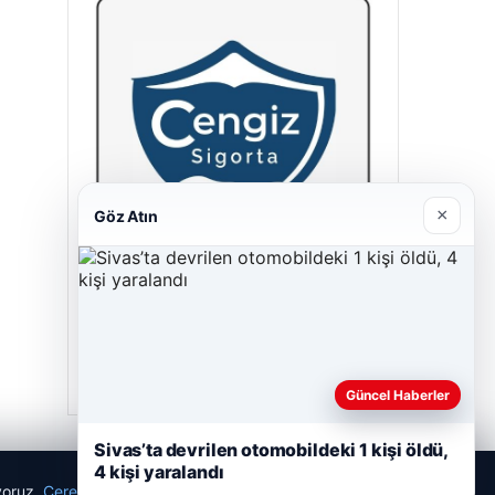
×
Göz Atın
Cengiz Sigorta
23/06/2026
Güncel Haberler
Sivas’ta devrilen otomobildeki 1 kişi öldü,
4 kişi yaralandı
ıyoruz.
Çerez Politikamız
Reddet
Kabul Et