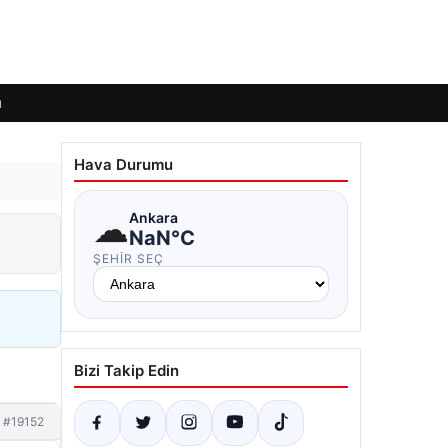
ı
Hava Durumu
☁
Ankara
NaN°C
ŞEHIR SEÇ
Bizi Takip Edin
#19152