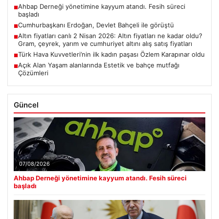
Ahbap Derneği yönetimine kayyum atandı. Fesih süreci
■
başladı
Cumhurbaşkanı Erdoğan, Devlet Bahçeli ile görüştü
■
Altın fiyatları canlı 2 Nisan 2026: Altın fiyatları ne kadar oldu?
■
Gram, çeyrek, yarım ve cumhuriyet altını alış satış fiyatları
Türk Hava Kuvvetleri’nin ilk kadın paşası Özlem Karapınar oldu
■
Açık Alan Yaşam alanlarında Estetik ve bahçe mutfağı
■
Çözümleri
Güncel
07/08/2026
Ahbap Derneği yönetimine kayyum atandı. Fesih süreci
başladı