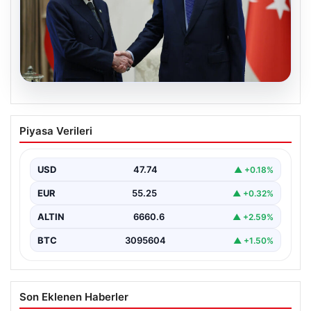
06.08.2026
Cumhurbaşkanı Erdoğan, Devlet
Piyasa Verileri
Bahçeli ile görüştü
USD
47.74
▲ +0.18%
EUR
55.25
▲ +0.32%
ALTIN
6660.6
▲ +2.59%
BTC
3095604
▲ +1.50%
Son Eklenen Haberler