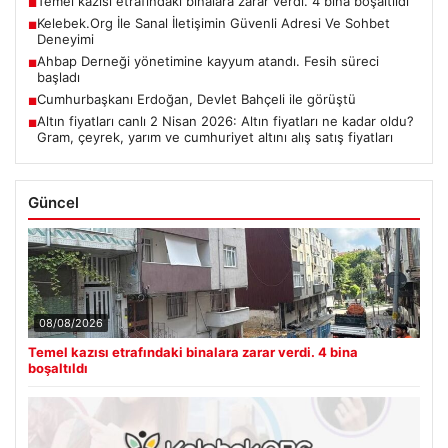
Temel kazısı etrafındaki binalara zarar verdi. 4 bina boşaltıldı
■
Kelebek.Org İle Sanal İletişimin Güvenli Adresi Ve Sohbet
■
Deneyimi
Ahbap Derneği yönetimine kayyum atandı. Fesih süreci
■
başladı
Cumhurbaşkanı Erdoğan, Devlet Bahçeli ile görüştü
■
Altın fiyatları canlı 2 Nisan 2026: Altın fiyatları ne kadar oldu?
■
Gram, çeyrek, yarım ve cumhuriyet altını alış satış fiyatları
Güncel
08/08/2026
Temel kazısı etrafındaki binalara zarar verdi. 4 bina
boşaltıldı