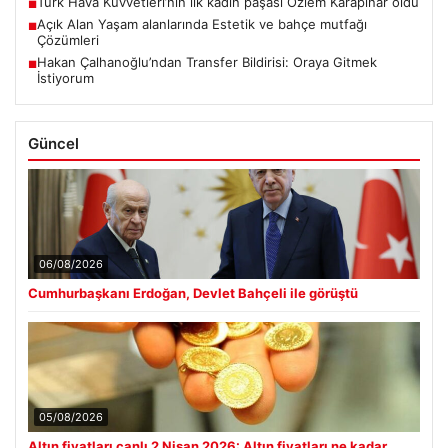
Türk Hava Kuvvetleri’nin ilk kadın paşası Özlem Karapınar oldu
■
Açık Alan Yaşam alanlarında Estetik ve bahçe mutfağı
■
Çözümleri
Hakan Çalhanoğlu’ndan Transfer Bildirisi: Oraya Gitmek
■
İstiyorum
Güncel
06/08/2026
Cumhurbaşkanı Erdoğan, Devlet Bahçeli ile görüştü
05/08/2026
Altın fiyatları canlı 2 Nisan 2026: Altın fiyatları ne kadar