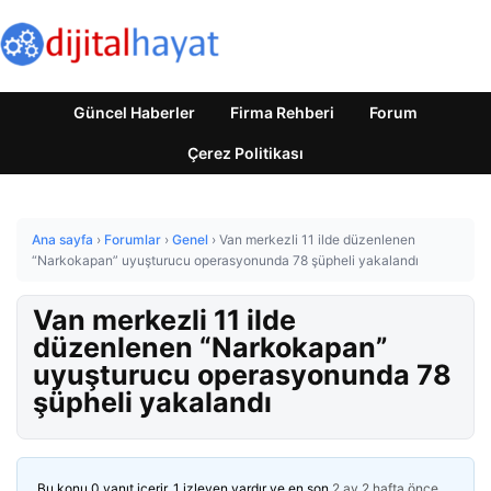
Güncel Haberler
Firma Rehberi
Forum
Çerez Politikası
Ana sayfa
›
Forumlar
›
Genel
›
Van merkezli 11 ilde düzenlenen
“Narkokapan” uyuşturucu operasyonunda 78 şüpheli yakalandı
Van merkezli 11 ilde
düzenlenen “Narkokapan”
uyuşturucu operasyonunda 78
şüpheli yakalandı
Bu konu 0 yanıt içerir, 1 izleyen vardır ve en son
2 ay 2 hafta önce