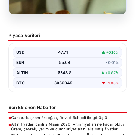
05.08.2026
Altın fiyatları canlı 2 Nisan 2026: Altın
Piyasa Verileri
fiyatları ne kadar oldu? Gram, çeyrek,
yarım ve cumhuriyet altını alış satış
fiyatları
USD
47.71
▲ +0.16%
EUR
55.04
• 0.01%
ALTIN
6548.8
▲ +0.87%
BTC
3050045
▼ -1.03%
Son Eklenen Haberler
Cumhurbaşkanı Erdoğan, Devlet Bahçeli ile görüştü
■
Altın fiyatları canlı 2 Nisan 2026: Altın fiyatları ne kadar oldu?
■
Gram, çeyrek, yarım ve cumhuriyet altını alış satış fiyatları