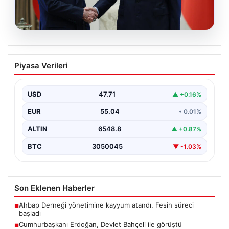
06.08.2026
Cumhurbaşkanı Erdoğan, Devlet
Piyasa Verileri
Bahçeli ile görüştü
USD
47.71
▲ +0.16%
EUR
55.04
• 0.01%
ALTIN
6548.8
▲ +0.87%
BTC
3050045
▼ -1.03%
Son Eklenen Haberler
Ahbap Derneği yönetimine kayyum atandı. Fesih süreci
■
başladı
Cumhurbaşkanı Erdoğan, Devlet Bahçeli ile görüştü
■