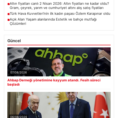
Altın fiyatları canlı 2 Nisan 2026: Altın fiyatları ne kadar oldu?
■
Gram, çeyrek, yarım ve cumhuriyet altını alış satış fiyatları
Türk Hava Kuvvetleri’nin ilk kadın paşası Özlem Karapınar oldu
■
Açık Alan Yaşam alanlarında Estetik ve bahçe mutfağı
■
Çözümleri
Güncel
07/08/2026
Ahbap Derneği yönetimine kayyum atandı. Fesih süreci
başladı
06/08/2026