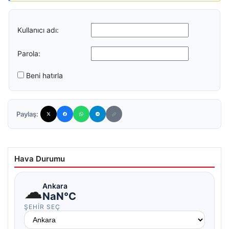
Kullanıcı adı:
Parola:
Beni hatırla
Paylaş:
Hava Durumu
☁
Ankara
NaN°C
ŞEHIR SEÇ