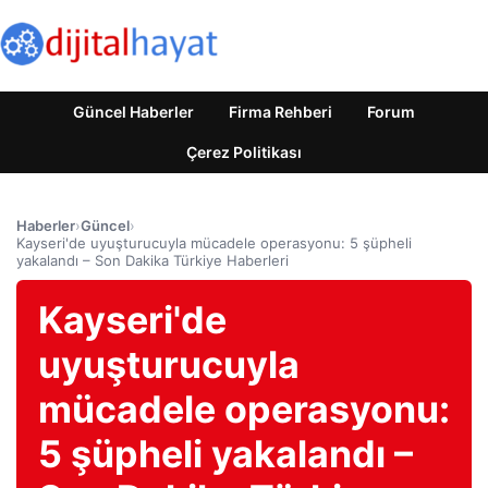
Güncel Haberler
Firma Rehberi
Forum
Çerez Politikası
Haberler
›
Güncel
›
Kayseri'de uyuşturucuyla mücadele operasyonu: 5 şüpheli
yakalandı – Son Dakika Türkiye Haberleri
Kayseri'de
uyuşturucuyla
mücadele operasyonu:
5 şüpheli yakalandı –