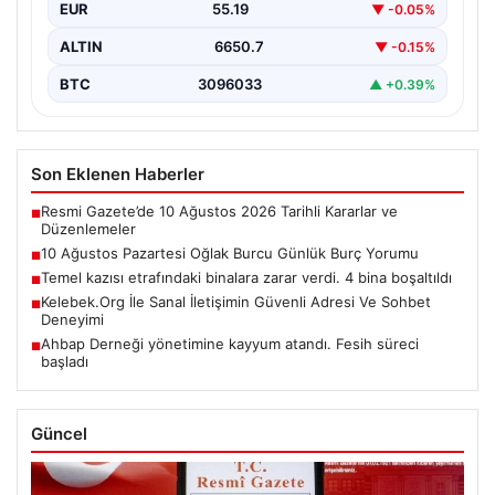
EUR
55.19
▼ -0.05%
ALTIN
6650.7
▼ -0.15%
BTC
3096033
▲ +0.39%
Son Eklenen Haberler
Resmi Gazete’de 10 Ağustos 2026 Tarihli Kararlar ve
■
Düzenlemeler
10 Ağustos Pazartesi Oğlak Burcu Günlük Burç Yorumu
■
Temel kazısı etrafındaki binalara zarar verdi. 4 bina boşaltıldı
■
Kelebek.Org İle Sanal İletişimin Güvenli Adresi Ve Sohbet
■
Deneyimi
Ahbap Derneği yönetimine kayyum atandı. Fesih süreci
■
başladı
Güncel