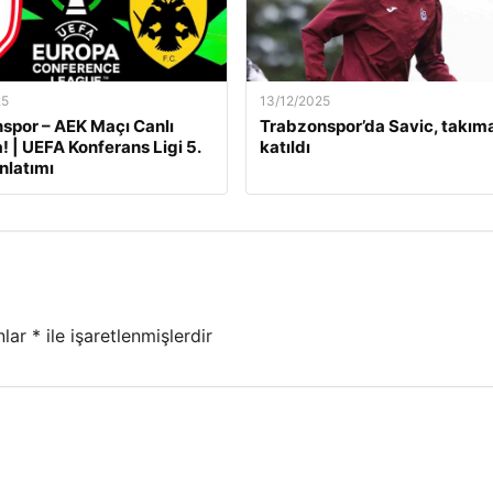
25
13/12/2025
por – AEK Maçı Canlı
Trabzonspor’da Savic, takım
! | UEFA Konferans Ligi 5.
katıldı
nlatımı
nlar
*
ile işaretlenmişlerdir