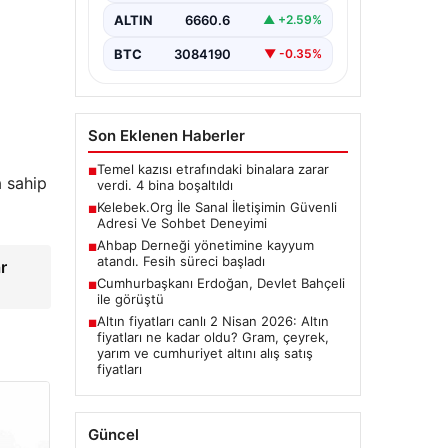
olarak…
ALTIN
6660.6
▲ +2.59%
BTC
3084190
▼ -0.35%
Son Eklenen Haberler
Temel kazısı etrafındaki binalara zarar
■
a sahip
verdi. 4 bina boşaltıldı
Kelebek.Org İle Sanal İletişimin Güvenli
■
Adresi Ve Sohbet Deneyimi
Ahbap Derneği yönetimine kayyum
■
atandı. Fesih süreci başladı
r
Cumhurbaşkanı Erdoğan, Devlet Bahçeli
■
ile görüştü
Altın fiyatları canlı 2 Nisan 2026: Altın
■
fiyatları ne kadar oldu? Gram, çeyrek,
yarım ve cumhuriyet altını alış satış
fiyatları
Güncel