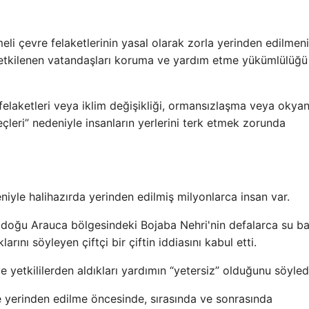
 çevre felaketlerinin yasal olarak zorla yerinden edilmen
 etkilenen vatandaşları koruma ve yardım etme yükümlülüğü
elaketleri veya iklim değişikliği, ormansızlaşma veya okya
çleri” nedeniyle insanların yerlerini terk etmek zorunda
eniyle halihazırda yerinden edilmiş milyonlarca insan var.
 doğu Arauca bölgesindeki Bojaba Nehri'nin defalarca su b
rını söyleyen çiftçi bir çiftin iddiasını kabul etti.
ve yetkililerden aldıkları yardımın “yetersiz” olduğunu söyled
e yerinden edilme öncesinde, sırasında ve sonrasında