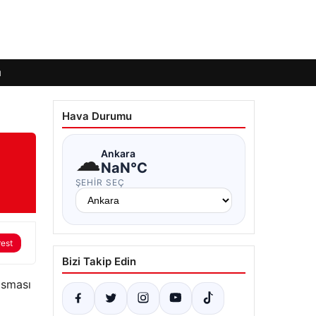
ı
Hava Durumu
☁
Ankara
NaN°C
ŞEHIR SEÇ
rest
Bizi Takip Edin
asması