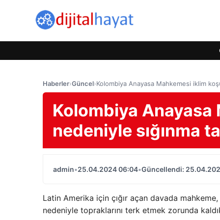
Haberler
›
Güncel
›
Kolombiya Anayasa Mahkemesi iklim koşul
Kolombiya Anayasa M
nedeniyle sığınma ta
admin
•
25.04.2024 06:04
•
Güncellendi: 25.04.20
Latin Amerika için çığır açan davada mahkeme,
nedeniyle topraklarını terk etmek zorunda kaldıkla