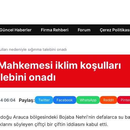
Güncel Haberler
Firma Rehberi
Forum
Çerez Politikas
ları nedeniyle sığınma talebini onadı
ahkemesi iklim koşulları
lebini onadı
Paylaş:
24 06:04
Twitter
Facebook
WhatsApp
Reddit
Pinte
 doğu Arauca bölgesindeki Bojaba Nehri'nin defalarca su b
rını söyleyen çiftçi bir çiftin iddiasını kabul etti.