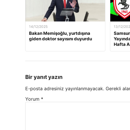
14/12/2025
13/12/20
Bakan Memişoğlu, yurtdışına
Samsuns
giden doktor sayısını duyurdu
Yayında
Hafta A
Bir yanıt yazın
E-posta adresiniz yayınlanmayacak.
Gerekli ala
Yorum
*