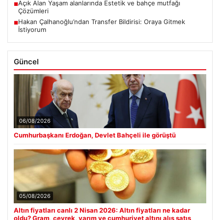
Açık Alan Yaşam alanlarında Estetik ve bahçe mutfağı
■
Çözümleri
Hakan Çalhanoğlu’ndan Transfer Bildirisi: Oraya Gitmek
■
İstiyorum
Güncel
06/08/2026
Cumhurbaşkanı Erdoğan, Devlet Bahçeli ile görüştü
05/08/2026
Altın fiyatları canlı 2 Nisan 2026: Altın fiyatları ne kadar
oldu? Gram, çeyrek, yarım ve cumhuriyet altını alış satış