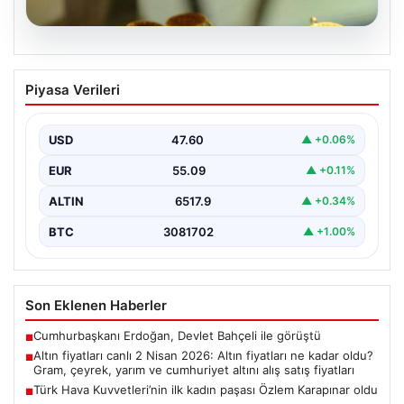
05.08.2026
Altın fiyatları canlı 2 Nisan 2026: Altın
Piyasa Verileri
fiyatları ne kadar oldu? Gram, çeyrek,
yarım ve cumhuriyet altını alış satış
fiyatları
USD
47.60
▲ +0.06%
EUR
55.09
▲ +0.11%
ALTIN
6517.9
▲ +0.34%
BTC
3081702
▲ +1.00%
Son Eklenen Haberler
Cumhurbaşkanı Erdoğan, Devlet Bahçeli ile görüştü
■
Altın fiyatları canlı 2 Nisan 2026: Altın fiyatları ne kadar oldu?
■
Gram, çeyrek, yarım ve cumhuriyet altını alış satış fiyatları
Türk Hava Kuvvetleri’nin ilk kadın paşası Özlem Karapınar oldu
■