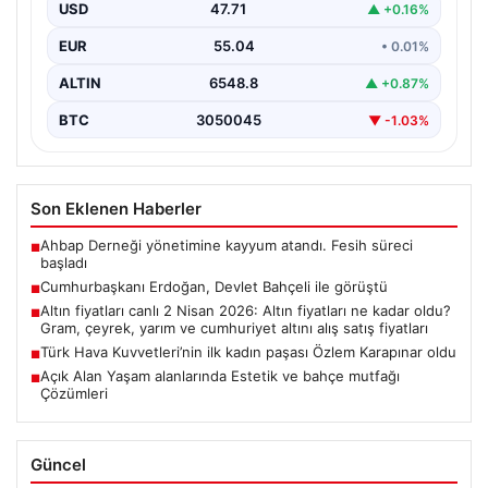
USD
47.71
▲ +0.16%
EUR
55.04
• 0.01%
ALTIN
6548.8
▲ +0.87%
BTC
3050045
▼ -1.03%
Son Eklenen Haberler
Ahbap Derneği yönetimine kayyum atandı. Fesih süreci
■
başladı
Cumhurbaşkanı Erdoğan, Devlet Bahçeli ile görüştü
■
Altın fiyatları canlı 2 Nisan 2026: Altın fiyatları ne kadar oldu?
■
Gram, çeyrek, yarım ve cumhuriyet altını alış satış fiyatları
Türk Hava Kuvvetleri’nin ilk kadın paşası Özlem Karapınar oldu
■
Açık Alan Yaşam alanlarında Estetik ve bahçe mutfağı
■
Çözümleri
Güncel