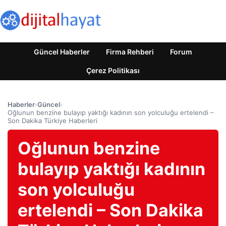
Güncel Haberler
Firma Rehberi
Forum
Çerez Politikası
Haberler
›
Güncel
›
Oğlunun benzine bulayıp yaktığı kadının son yolculuğu ertelendi –
Son Dakika Türkiye Haberleri
Oğlunun benzine
bulayıp yaktığı kadının
son yolculuğu
ertelendi – Son Dakika