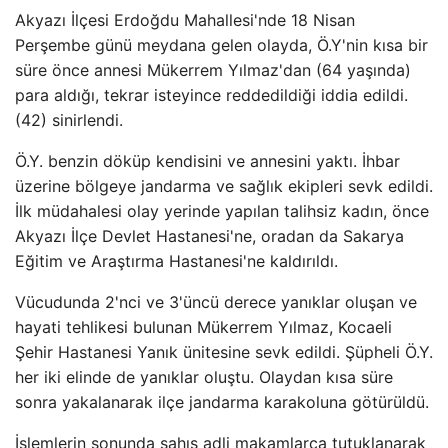
Akyazı İlçesi Erdoğdu Mahallesi'nde 18 Nisan
Perşembe günü meydana gelen olayda, Ö.Y'nin kısa bir
süre önce annesi Mükerrem Yılmaz'dan (64 yaşında)
para aldığı, tekrar isteyince reddedildiği iddia edildi.
(42) sinirlendi.
Ö.Y. benzin döküp kendisini ve annesini yaktı. İhbar
üzerine bölgeye jandarma ve sağlık ekipleri sevk edildi.
İlk müdahalesi olay yerinde yapılan talihsiz kadın, önce
Akyazı İlçe Devlet Hastanesi'ne, oradan da Sakarya
Eğitim ve Araştırma Hastanesi'ne kaldırıldı.
Vücudunda 2'nci ve 3'üncü derece yanıklar oluşan ve
hayati tehlikesi bulunan Mükerrem Yılmaz, Kocaeli
Şehir Hastanesi Yanık ünitesine sevk edildi. Şüpheli Ö.Y.
her iki elinde de yanıklar oluştu. Olaydan kısa süre
sonra yakalanarak ilçe jandarma karakoluna götürüldü.
İşlemlerin sonunda şahıs adli makamlarca tutuklanarak