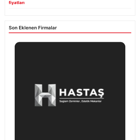
Altın fiyatları canlı 2 Nisan 2026: Altın fiyatları ne kadar
oldu? Gram, çeyrek, yarım ve cumhuriyet altını alış satış
fiyatları
Son Eklenen Firmalar