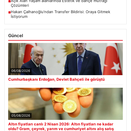
Türk Hava Kuvvetleri’nin ilk kadın paşası Özlem Karapınar oldu
■
Açık Alan Yaşam alanlarında Estetik ve bahçe mutfağı
■
Çözümleri
Hakan Çalhanoğlu’ndan Transfer Bildirisi: Oraya Gitmek
■
İstiyorum
Güncel
06/08/2026
Cumhurbaşkanı Erdoğan, Devlet Bahçeli ile görüştü
05/08/2026