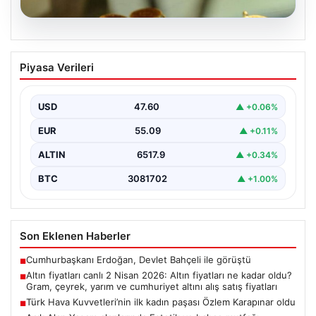
04.08.2026
Türk Hava Kuvvetleri’nin ilk kadın
Piyasa Verileri
paşası Özlem Karapınar oldu
{ “title”: “Türk Hava Kuvvetleri’nde Tarihi Bir Adım:
Özlem Karapınar İlk Kadın Paşa Oldu”,…
USD
47.60
▲ +0.06%
EUR
55.09
▲ +0.11%
ALTIN
6517.9
▲ +0.34%
BTC
3081702
▲ +1.00%
Son Eklenen Haberler
Cumhurbaşkanı Erdoğan, Devlet Bahçeli ile görüştü
■
Altın fiyatları canlı 2 Nisan 2026: Altın fiyatları ne kadar oldu?
■
Gram, çeyrek, yarım ve cumhuriyet altını alış satış fiyatları