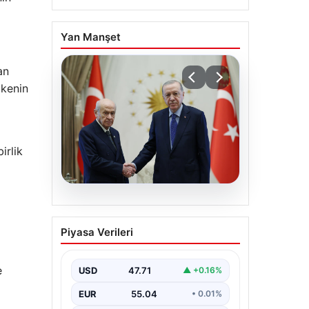
Yan Manşet
an
lkenin
irlik
06.08.2026
Cumhurbaşkanı
Piyasa Verileri
Erdoğan, Devlet Bahçeli
ile görüştü
e
USD
47.71
▲ +0.16%
EUR
55.04
• 0.01%