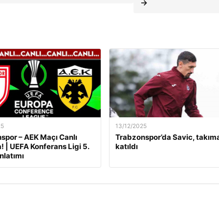
→
25
13/12/2025
por – AEK Maçı Canlı
Trabzonspor’da Savic, takım
! | UEFA Konferans Ligi 5.
katıldı
nlatımı