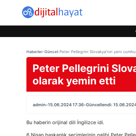
Haberler
›
Güncel
›
Peter Pellegrini Slovakya'nın yeni cumhu
Peter Pellegrini Slo
olarak yemin etti
admin
•
15.06.2024 17:36
•
Güncellendi: 15.06.2024
Bu haberin orijinal dili İngilizce idi.
6 Nisan başkanlık seçimlerinin galibi Peter Pell