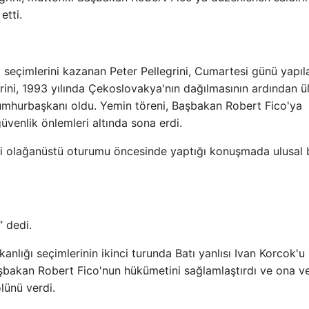
etti.
seçimlerini kazanan Peter Pellegrini, Cumartesi günü yapıl
grini, 1993 yılında Çekoslovakya'nın dağılmasının ardından ü
umhurbaşkanı oldu. Yemin töreni, Başbakan Robert Fico'ya
üvenlik önlemleri altında sona erdi.
ki olağanüstü oturumu öncesinde yaptığı konuşmada ulusal b
” dedi.
nlığı seçimlerinin ikinci turunda Batı yanlısı Ivan Korcok'u
Başbakan Robert Fico'nun hükümetini sağlamlaştırdı ve ona v
olünü verdi.