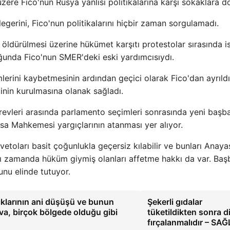
zere Fico'nun Rusya yanlısı politikalarına karşı sokaklara d
gerini, Fico'nun politikalarını hiçbir zaman sorgulamadı.
öldürülmesi üzerine hükümet karşıtı protestolar sırasında i
unda Fico'nun SMER'deki eski yardımcısıydı.
lerini kaybetmesinin ardından geçici olarak Fico'dan ayrıldı
inin kurulmasına olanak sağladı.
evleri arasında parlamento seçimleri sonrasında yeni başb
a Mahkemesi yargıçlarının atanması yer alıyor.
vetoları basit çoğunlukla geçersiz kılabilir ve bunları Anaya
nı zamanda hüküm giymiş olanları affetme hakkı da var. Ba
unu elinde tutuyor.
klarının ani düşüşü ve bunun
Şekerli gıdalar
va, birçok bölgede olduğu gibi
tüketildikten sonra d
fırçalanmalıdır – SAĞ