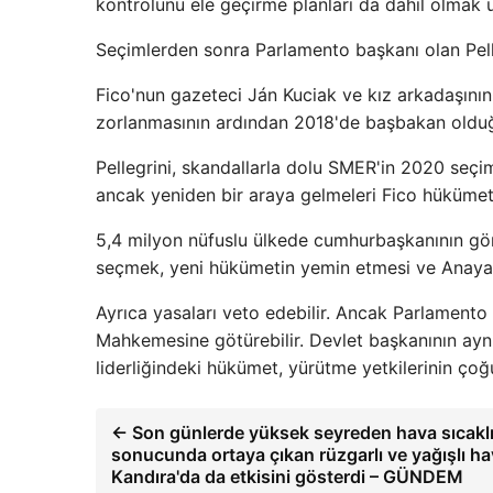
kontrolünü ele geçirme planları da dahil olmak ü
Seçimlerden sonra Parlamento başkanı olan Pelle
Fico'nun gazeteci Ján Kuciak ve kız arkadaşının 
zorlanmasının ardından 2018'de başbakan olduğ
Pellegrini, skandallarla dolu SMER'in 2020 seçim
ancak yeniden bir araya gelmeleri Fico hükümet
5,4 milyon nüfuslu ülkede cumhurbaşkanının gör
seçmek, yeni hükümetin yemin etmesi ve Anayas
Ayrıca yasaları veto edebilir. Ancak Parlamento 
Mahkemesine götürebilir. Devlet başkanının ay
liderliğindeki hükümet, yürütme yetkilerinin çoğ
← Son günlerde yüksek seyreden hava sıcaklı
sonucunda ortaya çıkan rüzgarlı ve yağışlı ha
Kandıra'da da etkisini gösterdi – GÜNDEM