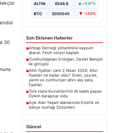
tekçisi
ALTIN
6548.8
▲ +0.87%
BTC
3050045
▼ -1.03%
endisi
Son Eklenen Haberler
la 30
Ahbap Derneği yönetimine kayyum
■
atandı. Fesih süreci başladı
Cumhurbaşkanı Erdoğan, Devlet Bahçeli
■
ile görüştü
yonuna
Altın fiyatları canlı 2 Nisan 2026: Altın
■
fiyatları ne kadar oldu? Gram, çeyrek,
yarım ve cumhuriyet altını alış satış
fiyatları
Türk Hava Kuvvetleri’nin ilk kadın paşası
■
Özlem Karapınar oldu
Açık Alan Yaşam alanlarında Estetik ve
■
bahçe mutfağı Çözümleri
Güncel