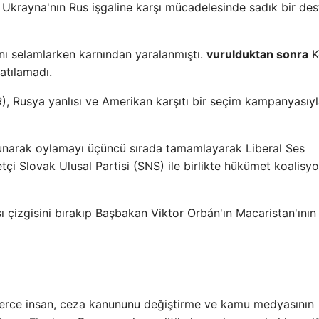
Ukrayna'nın Rus işgaline karşı mücadelesinde sadık bir des
ını selamlarken karnından yaralanmıştı.
vurulduktan sonra
K
atılamadı.
), Rusya yanlısı ve Amerikan karşıtı bir seçim kampanyasıy
avunarak oylamayı üçüncü sırada tamamlayarak Liberal Ses
iyetçi Slovak Ulusal Partisi (SNS) ile birlikte hükümet koalis
sı çizgisini bırakıp Başbakan Viktor Orbán'ın Macaristan'ının
nlerce insan, ceza kanununu değiştirme ve kamu medyasının