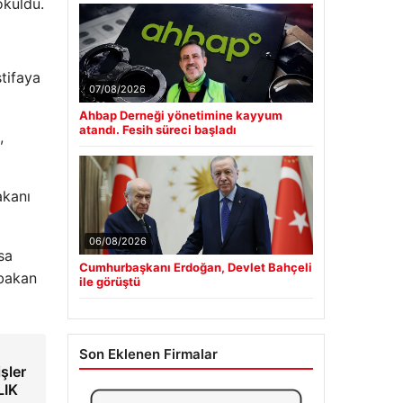
öküldü.
stifaya
07/08/2026
Ahbap Derneği yönetimine kayyum
atandı. Fesih süreci başladı
,
akanı
06/08/2026
sa
Cumhurbaşkanı Erdoğan, Devlet Bahçeli
şbakan
ile görüştü
Son Eklenen Firmalar
işler
LIK