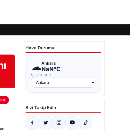
ı
Hava Durumu
nı
☁
Ankara
NaN°C
ŞEHIR SEÇ
rest
Bizi Takip Edin
nın