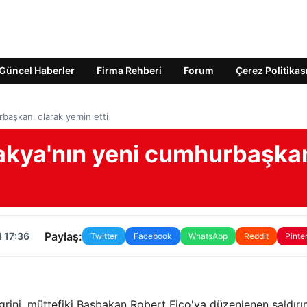
Güncel Haberler
Firma Rehberi
Forum
Çerez Politikas
rbaşkanı olarak yemin etti
vakya'nın yeni cumhurbaşka
Paylaş:
 17:36
Twitter
Facebook
WhatsApp
Reddit
Pinte
egrini, müttefiki Başbakan Robert Fico'ya düzenlenen saldırı