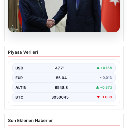
06.08.2026
Cumhurbaşkanı Erdoğan, Devlet
Piyasa Verileri
Bahçeli ile görüştü
USD
47.71
▲ +0.16%
EUR
55.04
• 0.01%
ALTIN
6548.8
▲ +0.87%
BTC
3050045
▼ -1.03%
Son Eklenen Haberler