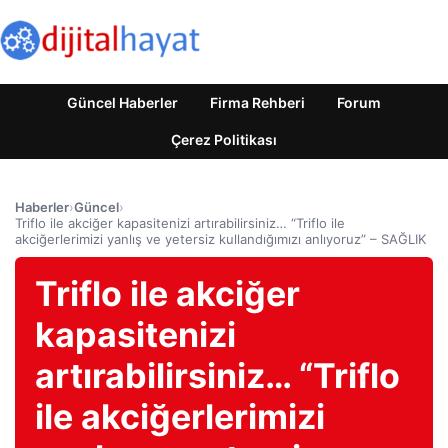
Güncel Haberler
Firma Rehberi
Forum
Çerez Politikası
Haberler
›
Güncel
›
Triflo ile akciğer kapasitenizi artırabilirsiniz… “Triflo ile
akciğerlerimizi yanlış ve yetersiz kullandığımızı anlıyoruz” – SAĞLIK
Triflo ile akciğer
kapasitenizi
artırabilirsiniz… “Triflo
ile akciğerlerimizi