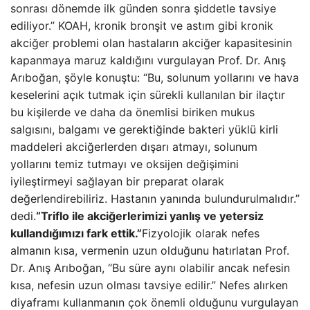
sonrası dönemde ilk günden sonra şiddetle tavsiye
ediliyor.” KOAH, kronik bronşit ve astım gibi kronik
akciğer problemi olan hastaların akciğer kapasitesinin
kapanmaya maruz kaldığını vurgulayan Prof. Dr. Anış
Arıboğan, şöyle konuştu: “Bu, solunum yollarını ve hava
keselerini açık tutmak için sürekli kullanılan bir ilaçtır
bu kişilerde ve daha da önemlisi biriken mukus
salgısını, balgamı ve gerektiğinde bakteri yüklü kirli
maddeleri akciğerlerden dışarı atmayı, solunum
yollarını temiz tutmayı ve oksijen değişimini
iyileştirmeyi sağlayan bir preparat olarak
değerlendirebiliriz. Hastanın yanında bulundurulmalıdır.”
dedi.
“Triflo ile akciğerlerimizi yanlış ve yetersiz
kullandığımızı fark ettik.”
Fizyolojik olarak nefes
almanın kısa, vermenin uzun olduğunu hatırlatan Prof.
Dr. Anış Arıboğan, “Bu süre aynı olabilir ancak nefesin
kısa, nefesin uzun olması tavsiye edilir.” Nefes alırken
diyaframı kullanmanın çok önemli olduğunu vurgulayan