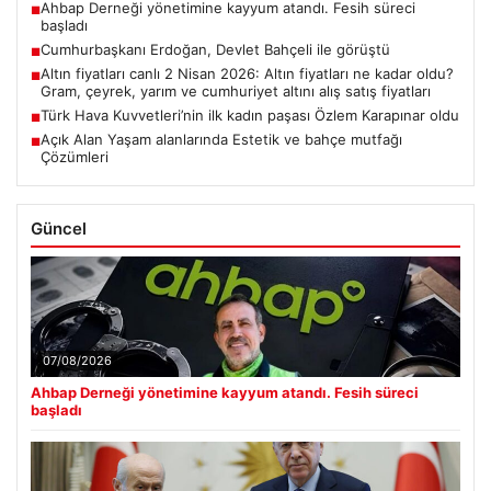
Ahbap Derneği yönetimine kayyum atandı. Fesih süreci
■
başladı
Cumhurbaşkanı Erdoğan, Devlet Bahçeli ile görüştü
■
Altın fiyatları canlı 2 Nisan 2026: Altın fiyatları ne kadar oldu?
■
Gram, çeyrek, yarım ve cumhuriyet altını alış satış fiyatları
Türk Hava Kuvvetleri’nin ilk kadın paşası Özlem Karapınar oldu
■
Açık Alan Yaşam alanlarında Estetik ve bahçe mutfağı
■
Çözümleri
Güncel
07/08/2026
Ahbap Derneği yönetimine kayyum atandı. Fesih süreci
başladı