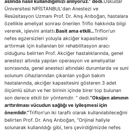
aslında nasıl kullandığımızı anlıyoruz.” dedi.
Üsküdar
Üniversitesi NPİSTANBUL'dan Anestezi ve
Resüsitasyon Uzmanı Prof. Dr. Anış Arıboğan, hastalara
özellikle ameliyat sonrası önerilen Triflo hakkında bilgi
vererek, işlevini anlattı.
Basit ama etkili…
Triflon'un
nefes egzersizleri yoluyla akciğer kapasitesini
arttırmak için kullanılan bir rehabilitasyon aracı
olduğunu belirten Prof. Akciğer hastalıklarında, genel
anestezi altında yapılan operasyon ve ameliyatlar
sonrasında, genel anestezi altındaki durumlarda ve suni
solunum cihazlarından çıkarılan yoğun bakım
hastalarında, akciğer kapasitesini gösteren 3 adet
ölçümlü sütun ve her birinin içinde birer top bulunan
son derece etkili bir yöntemdir. ” dedi.
“Oksijen alımının
arttırılması vücudun sağlığı ve iyileşmesi için
önemlidir.”
Triflon'un iki taraflı olarak kullanılabileceğini
belirten Prof. Dr. Anış Arıboğan, “Orijinal haliyle
solunarak kullanıldığı gibi, ters çevirdiğimizde nefes