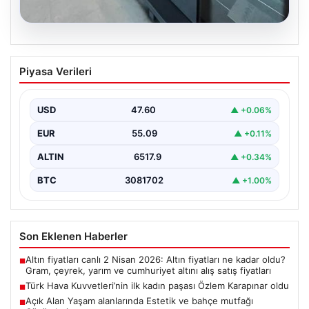
04.08.2026
Açık Alan Yaşam alanlarında Estetik ve
Piyasa Verileri
bahçe mutfağı Çözümleri
Günümüzde bahçe sosyal alanlar, konutların en popüler
köşelerinden parçası durumuna ulaşmıştır. Bahçeyle
USD
47.60
▲ +0.06%
bütünleşik zaman…
EUR
55.09
▲ +0.11%
ALTIN
6517.9
▲ +0.34%
BTC
3081702
▲ +1.00%
Son Eklenen Haberler
Altın fiyatları canlı 2 Nisan 2026: Altın fiyatları ne kadar oldu?
■
Gram, çeyrek, yarım ve cumhuriyet altını alış satış fiyatları
Türk Hava Kuvvetleri’nin ilk kadın paşası Özlem Karapınar oldu
■
Açık Alan Yaşam alanlarında Estetik ve bahçe mutfağı
■