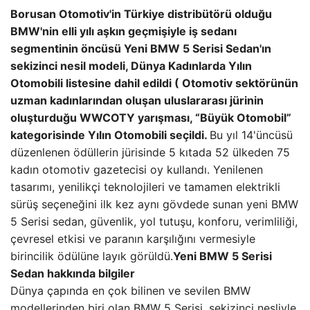
Borusan Otomotiv'in Türkiye distribütörü olduğu
BMW'nin elli yılı aşkın geçmişiyle iş sedanı
segmentinin öncüsü Yeni BMW 5 Serisi Sedan'ın
sekizinci nesil modeli, Dünya Kadınlarda Yılın
Otomobili listesine dahil edildi ( Otomotiv sektörünün
uzman kadınlarından oluşan uluslararası jürinin
oluşturduğu WWCOTY yarışması, “Büyük Otomobil”
kategorisinde Yılın Otomobili seçildi.
Bu yıl 14'üncüsü
düzenlenen ödüllerin jürisinde 5 kıtada 52 ülkeden 75
kadın otomotiv gazetecisi oy kullandı. Yenilenen
tasarımı, yenilikçi teknolojileri ve tamamen elektrikli
sürüş seçeneğini ilk kez aynı gövdede sunan yeni BMW
5 Serisi sedan, güvenlik, yol tutuşu, konforu, verimliliği,
çevresel etkisi ve paranın karşılığını vermesiyle
birincilik ödülüne layık görüldü.
Yeni BMW 5 Serisi
Sedan hakkında bilgiler
Dünya çapında en çok bilinen ve sevilen BMW
modellerinden biri olan BMW 5 Serisi, sekizinci nesliyle