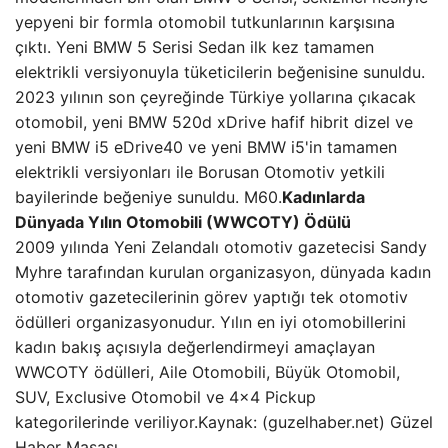
yepyeni bir formla otomobil tutkunlarının karşısına
çıktı. Yeni BMW 5 Serisi Sedan ilk kez tamamen
elektrikli versiyonuyla tüketicilerin beğenisine sunuldu.
2023 yılının son çeyreğinde Türkiye yollarına çıkacak
otomobil, yeni BMW 520d xDrive hafif hibrit dizel ve
yeni BMW i5 eDrive40 ve yeni BMW i5'in tamamen
elektrikli versiyonları ile Borusan Otomotiv yetkili
bayilerinde beğeniye sunuldu. M60.
Kadınlarda
Dünyada Yılın Otomobili (WWCOTY) Ödülü
2009 yılında Yeni Zelandalı otomotiv gazetecisi Sandy
Myhre tarafından kurulan organizasyon, dünyada kadın
otomotiv gazetecilerinin görev yaptığı tek otomotiv
ödülleri organizasyonudur. Yılın en iyi otomobillerini
kadın bakış açısıyla değerlendirmeyi amaçlayan
WWCOTY ödülleri, Aile Otomobili, Büyük Otomobil,
SUV, Exclusive Otomobil ve 4×4 Pickup
kategorilerinde veriliyor.Kaynak: (guzelhaber.net) Güzel
Haber Masası