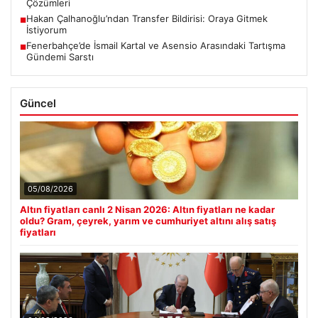
Çözümleri
Hakan Çalhanoğlu’ndan Transfer Bildirisi: Oraya Gitmek
■
İstiyorum
Fenerbahçe’de İsmail Kartal ve Asensio Arasındaki Tartışma
■
Gündemi Sarstı
Güncel
05/08/2026
Altın fiyatları canlı 2 Nisan 2026: Altın fiyatları ne kadar
oldu? Gram, çeyrek, yarım ve cumhuriyet altını alış satış
fiyatları