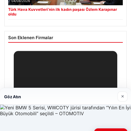
04/08/2026
Türk Hava Kuvvetleri’nin ilk kadın paşası Özlem Karapınar
oldu
Son Eklenen Firmalar
×
Göz Atın