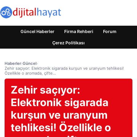
Güncel Haberler
Firma Rehberi
Forum
Çerez Politikası
Haberler
›
Güncel
›
Zehir saçıyor: Elektronik sigarada kurşun ve uranyum tehlikesi!
Özellikle o aromada, çifte…
Zehir saçıyor:
Elektronik sigarada
kurşun ve uranyum
tehlikesi! Özellikle o