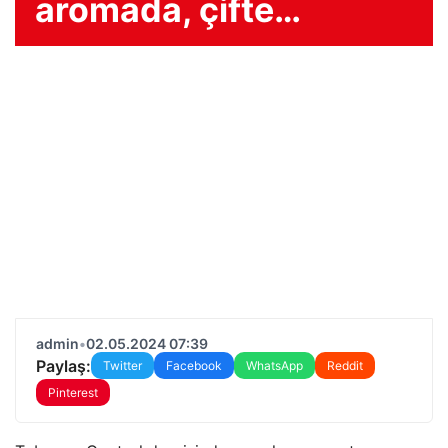
aromada, çifte…
admin
•
02.05.2024 07:39
Paylaş:
Twitter
Facebook
WhatsApp
Reddit
Pinterest