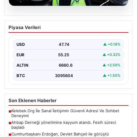
07.08.2026
Ahbap Derneği yönetimine kayyum
Piyasa Verileri
atandı. Fesih süreci başladı
USD
47.74
▲ +0.18%
EUR
55.25
▲ +0.32%
ALTIN
6660.6
▲ +2.59%
BTC
3095604
▲ +1.50%
Son Eklenen Haberler
Kelebek.Org İle Sanal İletişimin Güvenli Adresi Ve Sohbet
■
Deneyimi
Ahbap Derneği yönetimine kayyum atandı. Fesih süreci
■
başladı
Cumhurbaşkanı Erdoğan, Devlet Bahçeli ile görüştü
■