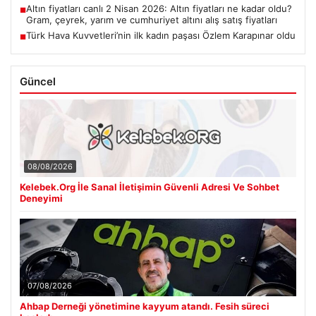
Altın fiyatları canlı 2 Nisan 2026: Altın fiyatları ne kadar oldu?
■
Gram, çeyrek, yarım ve cumhuriyet altını alış satış fiyatları
Türk Hava Kuvvetleri’nin ilk kadın paşası Özlem Karapınar oldu
■
Güncel
08/08/2026
Kelebek.Org İle Sanal İletişimin Güvenli Adresi Ve Sohbet
Deneyimi
07/08/2026
Ahbap Derneği yönetimine kayyum atandı. Fesih süreci