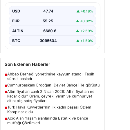
USD
47.74
▲ +0.18%
EUR
55.25
▲ +0.32%
ALTIN
6660.6
▲ +2.59%
BTC
3095604
▲ +1.50%
Son Eklenen Haberler
Ahbap Derneği yönetimine kayyum atandı. Fesih
■
süreci başladı
Cumhurbaşkanı Erdoğan, Devlet Bahçeli ile görüştü
■
Altın fiyatları canlı 2 Nisan 2026: Altın fiyatları ne
■
kadar oldu? Gram, çeyrek, yarım ve cumhuriyet
altını alış satış fiyatları
Türk Hava Kuvvetleri’nin ilk kadın paşası Özlem
■
Karapınar oldu
Açık Alan Yaşam alanlarında Estetik ve bahçe
■
mutfağı Çözümleri