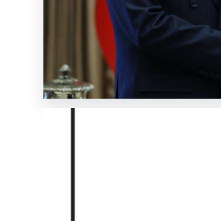
Girne
Night
Club
SICAK HABER
GÜNCEL HABERLER
0 YORUM
06.08.2026
Cumhurbaşkanı Erdoğan,