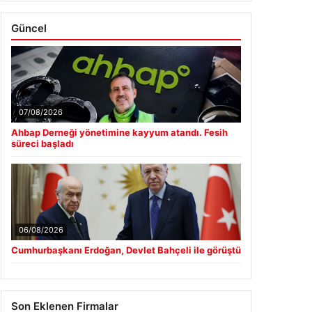
Güncel
07/08/2026
Ahbap Derneği yönetimine kayyum atandı. Fesih
süreci başladı
06/08/2026
Cumhurbaşkanı Erdoğan, Devlet Bahçeli ile görüştü
Son Eklenen Firmalar