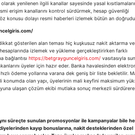
larak yenilenen ilgili kanallar sayesinde yasal kısıtlamalar
mi erişim kanallarını kontrol sürdürmek, hesap güvenliği
öz konusu dolayı resmi haberleri izlemek bütün an doğrudu
ncelgiris.com/
dikkat gösterilen alan teması hiç kuşkusuz nakit aktarma ve
e hesaplarında izlemek ve yükleme gerçekleştirirken farklı
na bağlantısı
https://betgrayguncelgiris.com/
vasıtasıyla su
nlarını üyeler için hazır eder. Banka havalesinden elektro
ızlı ödeme yollarına varana dek geniş bir liste bekletilir. Ma
kli konumda olan yapı, üyelerinin mali keyfini maksimum yü
oyuna ulaşan çözüm ekibi mutlaka sonuç merkezli sürdürer
 aynı süreçte sunulan promosyonlar ile kampanyalar bile h
hediyelerinden kayıp bonuslarına, nakit desteklerinden özel