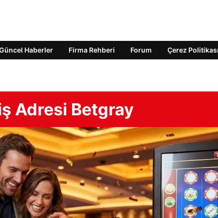
Güncel Haberler
Firma Rehberi
Forum
Çerez Politikas
iş Adresi Betgray