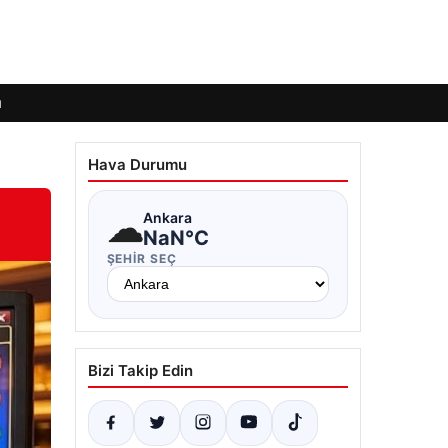
ı
Hava Durumu
☁
Ankara
NaN°C
ŞEHIR SEÇ
Bizi Takip Edin