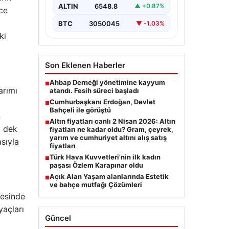
ALTIN
6548.8
▲ +0.87%
nce
BTC
3050045
▼ -1.03%
ki
Son Eklenen Haberler
Ahbap Derneği yönetimine kayyum
■
arımı
atandı. Fesih süreci başladı
Cumhurbaşkanı Erdoğan, Devlet
■
Bahçeli ile görüştü
n
Altın fiyatları canlı 2 Nisan 2026: Altın
■
a dek
fiyatları ne kadar oldu? Gram, çeyrek,
yarım ve cumhuriyet altını alış satış
sıyla
fiyatları
Türk Hava Kuvvetleri’nin ilk kadın
■
paşası Özlem Karapınar oldu
Açık Alan Yaşam alanlarında Estetik
■
ve bahçe mutfağı Çözümleri
yesinde
yaçları
Güncel