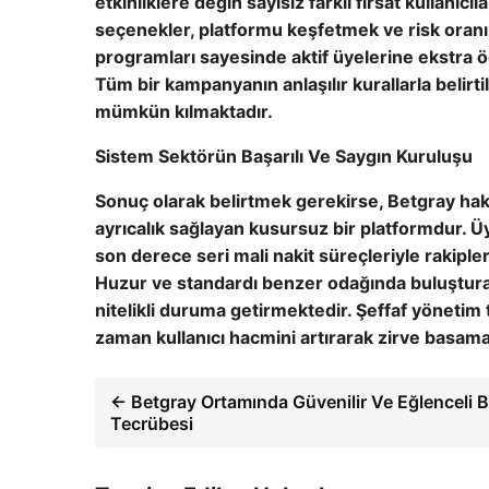
etkinliklere değin sayısız farklı fırsat kullanıc
seçenekler, platformu keşfetmek ve risk oran
programları sayesinde aktif üyelerine ekstra ö
Tüm bir kampanyanın anlaşılır kurallarla belirti
mümkün kılmaktadır.
Sistem
Sektörün
Başarılı
Ve
Saygın
Kuruluşu
Sonuç olarak belirtmek gerekirse, Betgray haki
ayrıcalık sağlayan kusursuz bir platformdur. Üy
son derece seri mali nakit süreçleriyle rakipl
Huzur ve standardı benzer odağında buluşturan
nitelikli duruma getirmektedir. Şeffaf yönetim 
zaman kullanıcı hacmini artırarak zirve basama
← Betgray Ortamında Güvenilir Ve Eğlenceli 
Tecrübesi