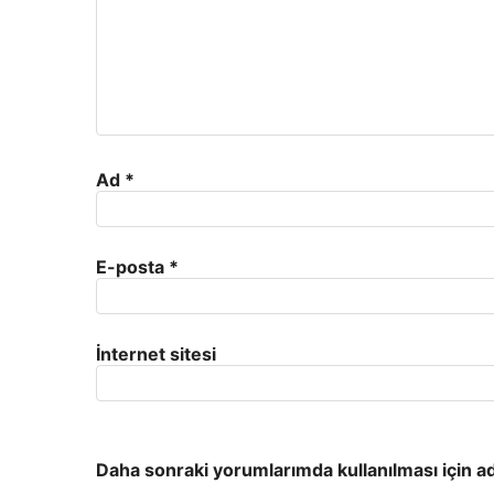
Ad
*
E-posta
*
İnternet sitesi
Daha sonraki yorumlarımda kullanılması için ad