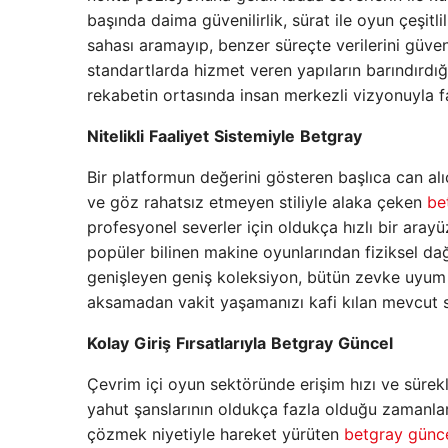
başında daima güvenilirlik, sürat ile oyun çeşitl
sahası aramayıp, benzer süreçte verilerini güve
standartlarda hizmet veren yapıların barındırdığ
rekabetin ortasında insan merkezli vizyonuyla f
Nitelikli
Faaliyet
Sistemiyle
Betgray
Bir platformun değerini gösteren başlıca can alıc
ve göz rahatsız etmeyen stiliyle alaka çeken
be
profesyonel severler için oldukça hızlı bir aray
popüler bilinen makine oyunlarından fiziksel dağ
genişleyen geniş koleksiyon, bütün zevke uyum 
aksamadan vakit yaşamanızı kafi kılan mevcut s
Kolay
Giriş
Fırsatlarıyla
Betgray
Güncel
Çevrim içi oyun sektöründe erişim hızı ve sürekli
yahut şanslarının oldukça fazla olduğu zamanlar
çözmek niyetiyle hareket yürüten
betgray günc