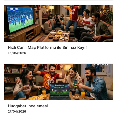
Hızlı Canlı Maç Platformu ile Sınırsız Keyif
15/05/2026
Huqqabet İncelemesi
27/04/2026