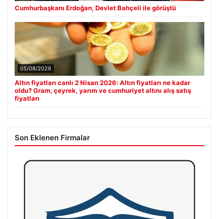
Cumhurbaşkanı Erdoğan, Devlet Bahçeli ile görüştü
05/08/2026
Altın fiyatları canlı 2 Nisan 2026: Altın fiyatları ne kadar
oldu? Gram, çeyrek, yarım ve cumhuriyet altını alış satış
fiyatları
Son Eklenen Firmalar