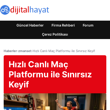
Güncel Haberler
Firma Rehberi
Forum
Çerez Politikası
Haberler
›
zmanset
›
Hızlı Canlı Maç Platformu ile Sınırsız Keyif
Hızlı Canlı Maç
Platformu ile Sınırsız
Keyif