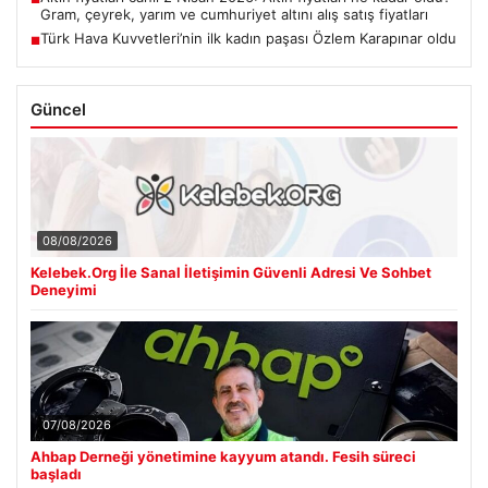
Gram, çeyrek, yarım ve cumhuriyet altını alış satış fiyatları
Türk Hava Kuvvetleri’nin ilk kadın paşası Özlem Karapınar oldu
■
Güncel
08/08/2026
Kelebek.Org İle Sanal İletişimin Güvenli Adresi Ve Sohbet
Deneyimi
07/08/2026
Ahbap Derneği yönetimine kayyum atandı. Fesih süreci
başladı