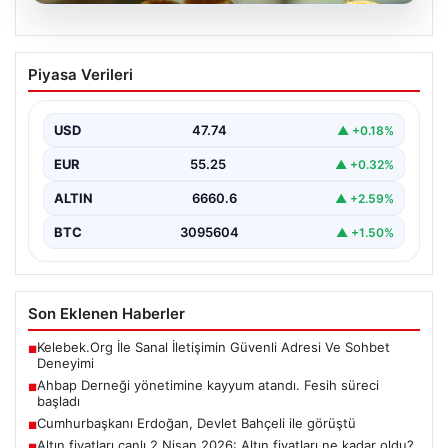
05.08.2026
Altın fiyatları canlı 2 Nisan 2026: Altın
Piyasa Verileri
fiyatları ne kadar oldu? Gram, çeyrek,
yarım ve cumhuriyet altını alış satış
fiyatları
USD
47.74
▲ +0.18%
EUR
55.25
▲ +0.32%
ALTIN
6660.6
▲ +2.59%
BTC
3095604
▲ +1.50%
Son Eklenen Haberler
Kelebek.Org İle Sanal İletişimin Güvenli Adresi Ve Sohbet
■
Deneyimi
Ahbap Derneği yönetimine kayyum atandı. Fesih süreci
■
başladı
Cumhurbaşkanı Erdoğan, Devlet Bahçeli ile görüştü
■
Altın fiyatları canlı 2 Nisan 2026: Altın fiyatları ne kadar oldu?
■