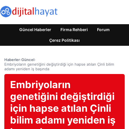
Güncel Haberler
Firma Rehberi
Forum
Çerez Politikası
Haberler
›
Güncel
›
Embriyoların genetiğini değiştirdiği için hapse atılan Çinli bilim
adamı yeniden iş başında
Embriyoların
genetiğini değiştirdiği
için hapse atılan Çinli
bilim adamı yeniden iş