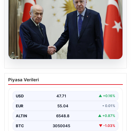
06.08.2026
Cumhurbaşkanı Erdoğan, Devlet
Piyasa Verileri
Bahçeli ile görüştü
USD
47.71
▲ +0.16%
EUR
55.04
• 0.01%
ALTIN
6548.8
▲ +0.87%
BTC
3050045
▼ -1.03%