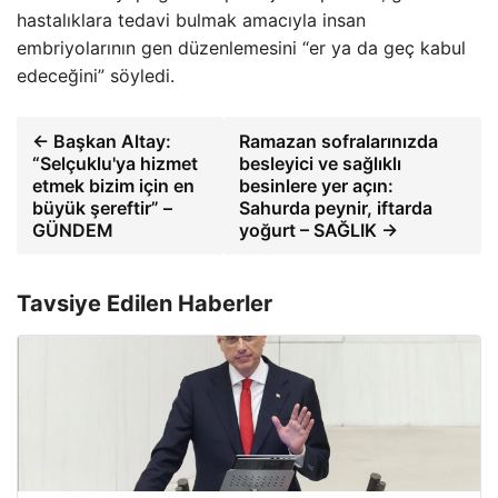
hastalıklara tedavi bulmak amacıyla insan
embriyolarının gen düzenlemesini “er ya da geç kabul
edeceğini” söyledi.
← Başkan Altay:
Ramazan sofralarınızda
“Selçuklu'ya hizmet
besleyici ve sağlıklı
etmek bizim için en
besinlere yer açın:
büyük şereftir” –
Sahurda peynir, iftarda
GÜNDEM
yoğurt – SAĞLIK →
Tavsiye Edilen Haberler