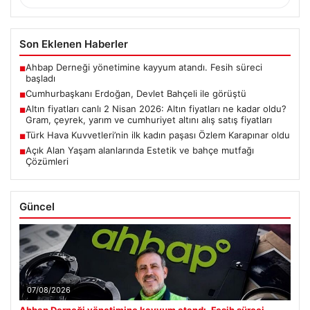
Son Eklenen Haberler
Ahbap Derneği yönetimine kayyum atandı. Fesih süreci
■
başladı
Cumhurbaşkanı Erdoğan, Devlet Bahçeli ile görüştü
■
Altın fiyatları canlı 2 Nisan 2026: Altın fiyatları ne kadar oldu?
■
Gram, çeyrek, yarım ve cumhuriyet altını alış satış fiyatları
Türk Hava Kuvvetleri’nin ilk kadın paşası Özlem Karapınar oldu
■
Açık Alan Yaşam alanlarında Estetik ve bahçe mutfağı
■
Çözümleri
Güncel
07/08/2026
Ahbap Derneği yönetimine kayyum atandı. Fesih süreci