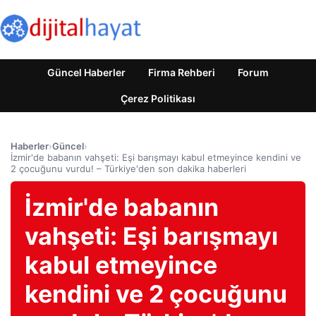
Güncel Haberler
Firma Rehberi
Forum
Çerez Politikası
Haberler
›
Güncel
›
İzmir'de babanın vahşeti: Eşi barışmayı kabul etmeyince kendini ve
2 çocuğunu vurdu! – Türkiye'den son dakika haberleri
İzmir'de babanın
vahşeti: Eşi barışmayı
kabul etmeyince
kendini ve 2 çocuğunu