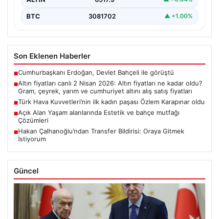
BTC
3081702
▲ +1.00%
Son Eklenen Haberler
Cumhurbaşkanı Erdoğan, Devlet Bahçeli ile görüştü
■
Altın fiyatları canlı 2 Nisan 2026: Altın fiyatları ne kadar oldu?
■
Gram, çeyrek, yarım ve cumhuriyet altını alış satış fiyatları
Türk Hava Kuvvetleri’nin ilk kadın paşası Özlem Karapınar oldu
■
Açık Alan Yaşam alanlarında Estetik ve bahçe mutfağı
■
Çözümleri
Hakan Çalhanoğlu’ndan Transfer Bildirisi: Oraya Gitmek
■
İstiyorum
Güncel