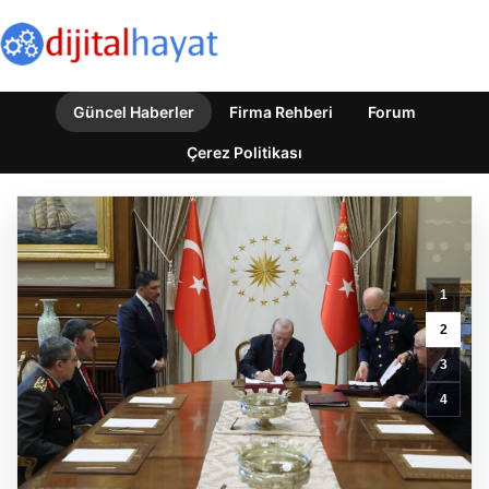
Güncel Haberler
Firma Rehberi
Forum
Çerez Politikası
1
2
3
Yatırım
4
Araçlarının
Haftalık
Performans