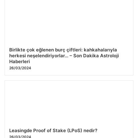
Kurbanlık fiyatları il il sorgulama ekranı 2026: Büyükbaş
ve küçükbaş canlı kilo fiyatı ne kadar? İstanbul, Ankara,
İzmir ve tüm illerin kurbanlık fiyatları
23.07.2026 11:10
Birlikte çok eğlenen burç çiftleri: kahkahalarıyla
herkesi neşelendiriyorlar… – Son Dakika Astroloji
Haberleri
26/03/2024
Leasingde Proof of Stake (LPoS) nedir?
26/03/2024