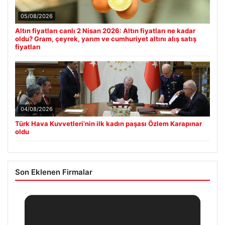
05/08/2026
Altın fiyatları canlı 2 Nisan 2026: Altın fiyatları ne kadar
oldu? Gram, çeyrek, yarım ve cumhuriyet altını alış satış
fiyatları
04/08/2026
Türk Hava Kuvvetleri’nin ilk kadın paşası Özlem Karapınar
oldu
Son Eklenen Firmalar