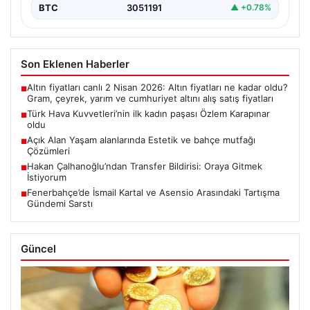
BTC
3051191
▲ +0.78%
Son Eklenen Haberler
Altın fiyatları canlı 2 Nisan 2026: Altın fiyatları ne kadar oldu?
■
Gram, çeyrek, yarım ve cumhuriyet altını alış satış fiyatları
Türk Hava Kuvvetleri’nin ilk kadın paşası Özlem Karapınar
■
oldu
Açık Alan Yaşam alanlarında Estetik ve bahçe mutfağı
■
Çözümleri
Hakan Çalhanoğlu’ndan Transfer Bildirisi: Oraya Gitmek
■
İstiyorum
Fenerbahçe’de İsmail Kartal ve Asensio Arasındaki Tartışma
■
Gündemi Sarstı
Güncel