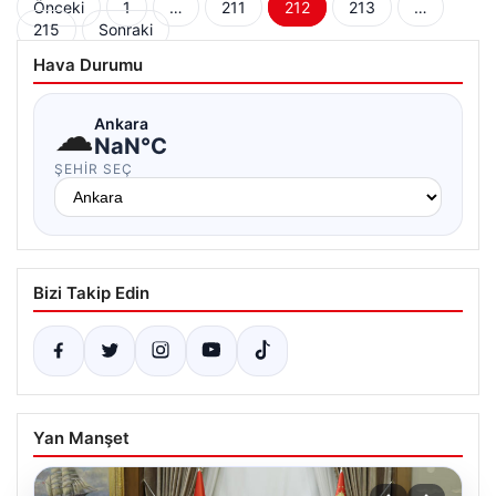
Yazı
Önceki
1
…
211
212
213
…
215
Sonraki
sayfalaması
Hava Durumu
☁
Ankara
NaN°C
ŞEHIR SEÇ
Bizi Takip Edin
Yan Manşet