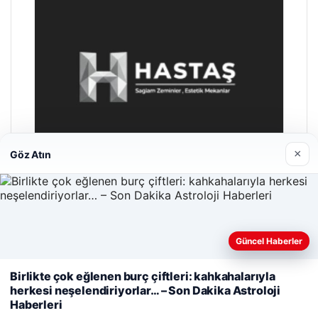
×
Göz Atın
Hastaş Beton
Güncel Haberler
26/05/2026
Web sitemizi nasıl kullandığınızı daha iyi anlayabilmek,
Birlikte çok eğlenen burç çiftleri: kahkahalarıyla
deneyiminizi kişiselleştirmek ve geliştirmek amacıyla çerezler
herkesi neşelendiriyorlar… – Son Dakika Astroloji
kullanıyoruz.
Çerez Politikamız
Haberleri
Reddet
Kabul Et