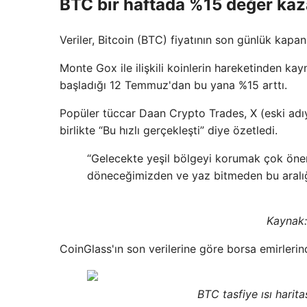
BTC bir haftada %15 değer kaz
Veriler, Bitcoin (BTC) fiyatının son günlük kapan
Monte Gox ile ilişkili koinlerin hareketinden kay
başladığı 12 Temmuz'dan bu yana %15 arttı.
Popüler tüccar Daan Crypto Trades, X (eski adıyl
birlikte “Bu hızlı gerçekleşti” diye özetledi.
“Gelecekte yeşil bölgeyi korumak çok önem
döneceğimizden ve yaz bitmeden bu aralığ
Kaynak:
CoinGlass'ın son verilerine göre borsa emirlerin
BTC tasfiye ısı harit