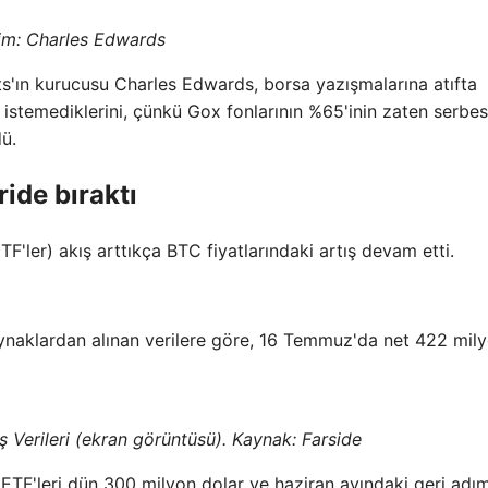
sim: Charles Edwards
nts'ın kurucusu Charles Edwards, borsa yazışmalarına atıfta
istemediklerini, çünkü Gox fonlarının %65'inin zaten serbes
dü.
ride bıraktı
F'ler) akış arttıkça BTC fiyatlarındaki artış devam etti.
aynaklardan alınan verilere göre, 16 Temmuz'da net 422 mil
 Verileri (ekran görüntüsü). Kaynak: Farside
 ETF'leri dün 300 milyon dolar ve haziran ayındaki geri adı