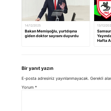
14/12/2025
13/12/20
Bakan Memişoğlu, yurtdışına
Samsuns
giden doktor sayısını duyurdu
Yayında
Hafta A
Bir yanıt yazın
E-posta adresiniz yayınlanmayacak.
Gerekli ala
Yorum
*