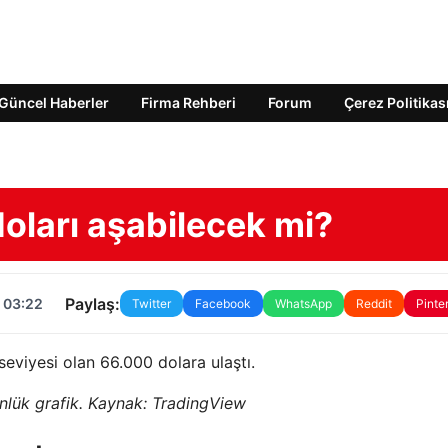
Güncel Haberler
Firma Rehberi
Forum
Çerez Politikas
oları aşabilecek mi?
Paylaş:
 03:22
Twitter
Facebook
WhatsApp
Reddit
Pinte
eviyesi olan 66.000 dolara ulaştı.
lük grafik. Kaynak: TradingView