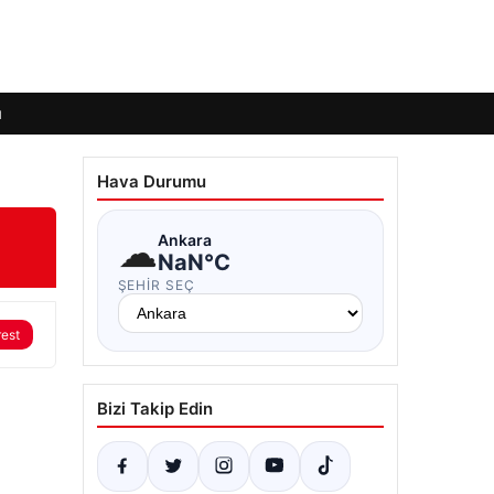
ı
Hava Durumu
☁
Ankara
NaN°C
ŞEHIR SEÇ
rest
Bizi Takip Edin