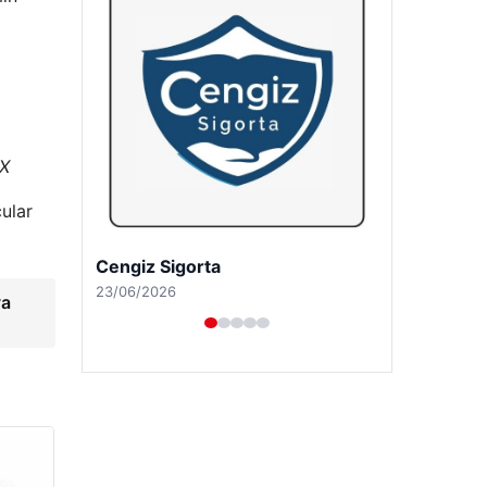
/X
cular
Hastaş Beton
26/05/2026
ya