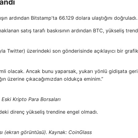
andı
ışın ardından Bitstamp'ta 66.129 dolara ulaştığını doğruladı.
naklanan satış tarafı baskısının ardından BTC, yükseliş trend
a Twitter) üzerindeki son gönderisinde açıklayıcı bir grafik
li olacak. Ancak bunu yaparsak, yukarı yönlü gidişata geri
ın üzerine çıkacağımızdan oldukça eminim.”
 Eski Kripto Para Borsaları
deki direnç yükseliş trendine engel olmadı.
ası (ekran görüntüsü). Kaynak: CoinGlass