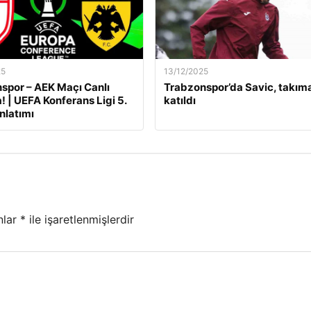
25
13/12/2025
por – AEK Maçı Canlı
Trabzonspor’da Savic, takım
! | UEFA Konferans Ligi 5.
katıldı
nlatımı
nlar
*
ile işaretlenmişlerdir