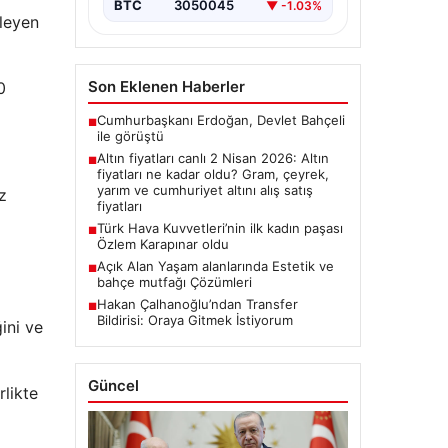
BTC
3050045
▼ -1.03%
rleyen
Son Eklenen Haberler
0
Cumhurbaşkanı Erdoğan, Devlet Bahçeli
■
ile görüştü
Altın fiyatları canlı 2 Nisan 2026: Altın
■
fiyatları ne kadar oldu? Gram, çeyrek,
yarım ve cumhuriyet altını alış satış
z
fiyatları
Türk Hava Kuvvetleri’nin ilk kadın paşası
■
Özlem Karapınar oldu
Açık Alan Yaşam alanlarında Estetik ve
■
bahçe mutfağı Çözümleri
Hakan Çalhanoğlu’ndan Transfer
■
Bildirisi: Oraya Gitmek İstiyorum
ini ve
Güncel
rlikte