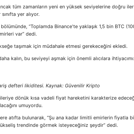
 Ancak tüm zamanların yeni en yüksek seviyelerine doğru ile
 sınıfta yer alıyor.
ir bölümünde, “Toplamda Binance'te yaklaşık 1,5 bin BTC (10
irleri var” dedi.
ükseğe taşımak için müdahale etmesi gerekeceğini ekledi.
 daha kalın, bu seviyeyi aşmak için önemli alıcılara ihtiyacımı
ş defteri likiditesi. Kaynak: Güvenilir Kripto
” ileriye dönük kısa vadeli fiyat hareketini karakterize edeceğ
olacağını umuyordu.
ere atıfta bulunarak, “Şu ana kadar limitli emirlerin fiyatla bi
yükseliş trendinde görmek isteyeceğiniz şeydir” dedi.