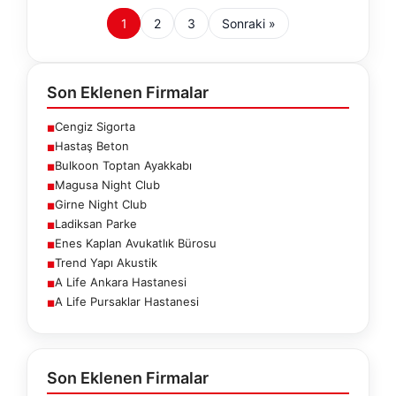
1
2
3
Sonraki »
Son Eklenen Firmalar
Cengiz Sigorta
■
Hastaş Beton
■
Bulkoon Toptan Ayakkabı
■
Magusa Night Club
■
Girne Night Club
■
Ladiksan Parke
■
Enes Kaplan Avukatlık Bürosu
■
Trend Yapı Akustik
■
A Life Ankara Hastanesi
■
A Life Pursaklar Hastanesi
■
Son Eklenen Firmalar