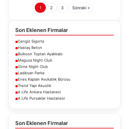
1
2
3
Sonraki »
Son Eklenen Firmalar
Cengiz Sigorta
■
Hastaş Beton
■
Bulkoon Toptan Ayakkabı
■
Magusa Night Club
■
Girne Night Club
■
Ladiksan Parke
■
Enes Kaplan Avukatlık Bürosu
■
Trend Yapı Akustik
■
A Life Ankara Hastanesi
■
A Life Pursaklar Hastanesi
■
Son Eklenen Firmalar