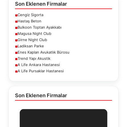
Son Eklenen Firmalar
Cengiz Sigorta
■
Hastaş Beton
■
Bulkoon Toptan Ayakkabı
■
Magusa Night Club
■
Girne Night Club
■
Ladiksan Parke
■
Enes Kaplan Avukatlık Bürosu
■
Trend Yapı Akustik
■
A Life Ankara Hastanesi
■
A Life Pursaklar Hastanesi
■
Son Eklenen Firmalar