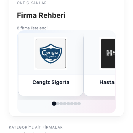
ÖNE ÇIKANLAR
Firma Rehberi
8 firma listelendi
ta
Hastaş Beton
Bulkoon Topt
Ayakkabı
KATEGORIYE AIT FIRMALAR