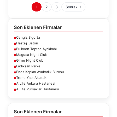
1
2
3
Sonraki »
Son Eklenen Firmalar
Cengiz Sigorta
■
Hastaş Beton
■
Bulkoon Toptan Ayakkabı
■
Magusa Night Club
■
Girne Night Club
■
Ladiksan Parke
■
Enes Kaplan Avukatlık Bürosu
■
Trend Yapı Akustik
■
A Life Ankara Hastanesi
■
A Life Pursaklar Hastanesi
■
Son Eklenen Firmalar