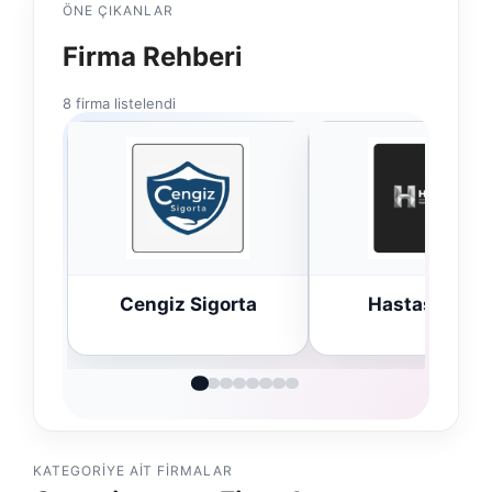
ÖNE ÇIKANLAR
Firma Rehberi
8 firma listelendi
ta
Hastaş Beton
Bulkoon Topta
Ayakkabı
KATEGORIYE AIT FIRMALAR