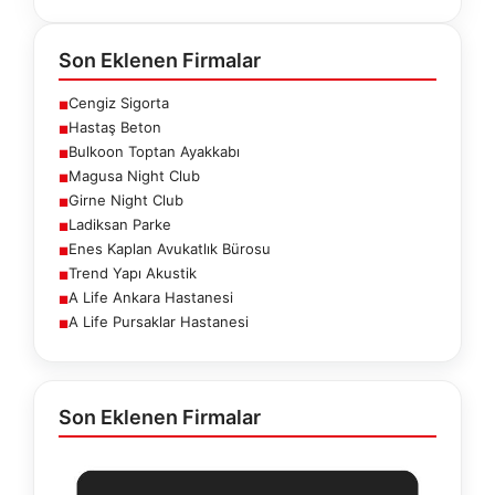
Son Eklenen Firmalar
Cengiz Sigorta
■
Hastaş Beton
■
Bulkoon Toptan Ayakkabı
■
Magusa Night Club
■
Girne Night Club
■
Ladiksan Parke
■
Enes Kaplan Avukatlık Bürosu
■
Trend Yapı Akustik
■
A Life Ankara Hastanesi
■
A Life Pursaklar Hastanesi
■
Son Eklenen Firmalar