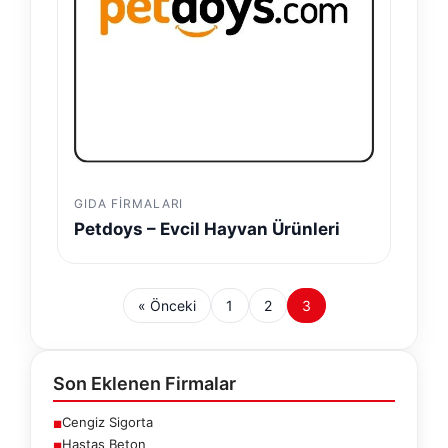
GIDA FIRMALARI
Petdoys – Evcil Hayvan Ürünleri
« Önceki
1
2
3
Son Eklenen Firmalar
Cengiz Sigorta
■
Hastaş Beton
■