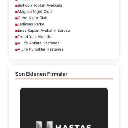
Bulkoon Toptan Ayakkabı
■
Magusa Night Club
■
Girne Night Club
■
Ladiksan Parke
■
Enes Kaplan Avukatlık Bürosu
■
Trend Yapı Akustik
■
A Life Ankara Hastanesi
■
A Life Pursaklar Hastanesi
■
Son Eklenen Firmalar