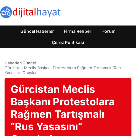
Güncel Haberler
Firma Rehberi
Forum
Çerez Politikası
Haberler
›
Güncel
›
Gürcistan Meclis Başkanı Protestolara Rağmen Tartışmalı “Rus
Yasasını” Onayladı
Gürcistan Meclis
Başkanı Protestolara
Rağmen Tartışmalı
“Rus Yasasını”