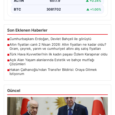
ALTIN
6517.9
▲ +0.34%
BTC
3081702
▲ +1.00%
Son Eklenen Haberler
Cumhurbaşkanı Erdoğan, Devlet Bahçeli ile görüştü
■
Altın fiyatları canlı 2 Nisan 2026: Altın fiyatları ne kadar oldu?
■
Gram, çeyrek, yarım ve cumhuriyet altını alış satış fiyatları
Türk Hava Kuvvetleri’nin ilk kadın paşası Özlem Karapınar oldu
■
Açık Alan Yaşam alanlarında Estetik ve bahçe mutfağı
■
Çözümleri
Hakan Çalhanoğlu’ndan Transfer Bildirisi: Oraya Gitmek
■
İstiyorum
Güncel